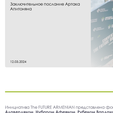
Заключительное послание Артака
Апитоняна
12.03.2024
Инициатива The FUTURE ARMENIAN представлена фо
Алавердяном, Нубаром Афеяном, Рубеном Вардан