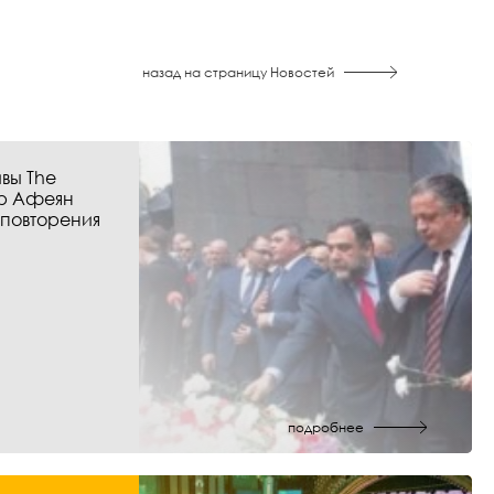
назад на страницу Новостей
вы The
р Афеян
 повторения
подробнее