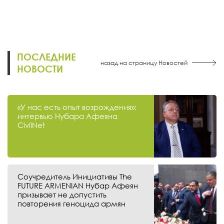
ПОСЛЕДНИЕ
назад на страницу Новостей
НОВОСТИ
«У нас есть опыт возрождения»:
интервью Нубара Афеяна
CivilNet
Соучредитель Инициативы The
FUTURE ARMENIAN Нубар Афеян
призывает не допустить
повторения геноцида армян