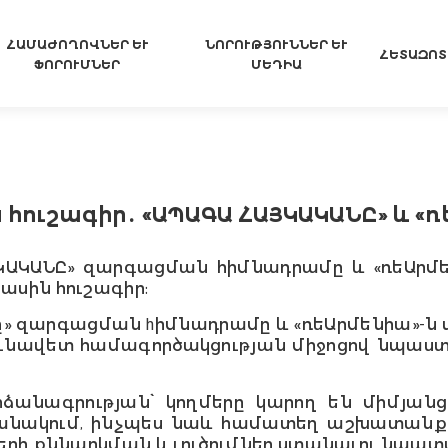
ՀԱՄԱԺՈՂՈՎՆԵՐ ԵՒ Ֆ
ՆՈՐՈՒԹՅՈՒՆՆԵՐ ԵՒ Մ
ՀԵՏԱԶՈՏ
ՈՐՈՒՄՆԵՐ
ԵԴԻԱ
հուշագիր․ «ԱՊԱԳԱ ՀԱՅԿԱԿԱՆԸ» և «
 ՀԱՅԿԱԿԱՆԸ» զարգացման հիմնադրամը և «ռեԱր
ասին հուշագիր:
ը» զարգացման hիմնադրամը և «ռեԱրմենիա»-ն 
ունավետ համագործակցության միջոցով նպաս
ձանագրության՝ կողմերը կարող են միմյանց
խանակում, ինչպես նաև համատեղ աշխատանքա
երի քննարկման և լուծումներ ստանալու նպատ