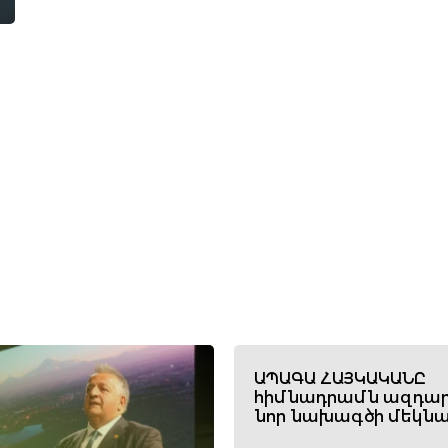
ԱՊԱԳԱ ՀԱՅԿԱԿԱՆԸ
հիմնադրամն ազդար
նոր նախագծի մեկնա