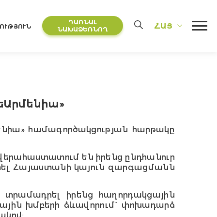
ԴԱՌՆԱԼ
ՀԱՅ
ՈՒԹՅՈՒՆ
ՆԱԽԱՁԵՌՆՈՂ
ռեԱրմենիա»
մենիա» համագործակցության հարթակը
վերահաստատում են իրենց ընդհանուր
տել Հայաստանի կայուն զարգացմանն
 տրամադրել իրենց հաղորդակցային
յին խմբերի ձևավորում` փոխադարձ
ակով: