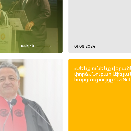
01.08.2024
ավելին
«Մենք ունենք վերած
փորձ». Նուբար Աֆեյա
հարցազրույցը CivilNet