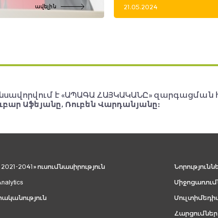
21.05.2024
ավելին
նսավորվում է «ԱՊԱԳԱ ՀԱՅԿԱԿԱՆԸ» զարգացման 
ւբար Աֆեյանը, Ռուբեն Վարդանյանը:
021-2041» ուսումնասիրություն
Նորությունն
Analytics
Միջոցառում
րականություն
Մուլտիմեդի
Հարցումներ