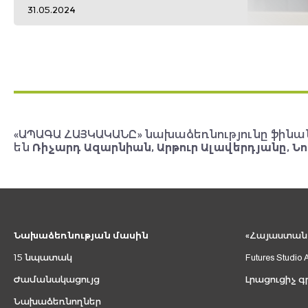
31.05.2024
«ԱՊԱԳԱ ՀԱՅԿԱԿԱՆԸ» նախաձեռնությունը ֆինա
են
Ռիչարդ Ազարնիան, Արթուր Ալավերդյանը, Նո
Նախաձեռնության մասին
«Հայաստան 2
15 նպատակ
Futures Studio 
Ժամանակացույց
Լրացուցիչ գ
Նախաձեռնողներ