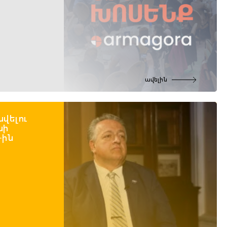
ավելին
նվելու
նի
-ին