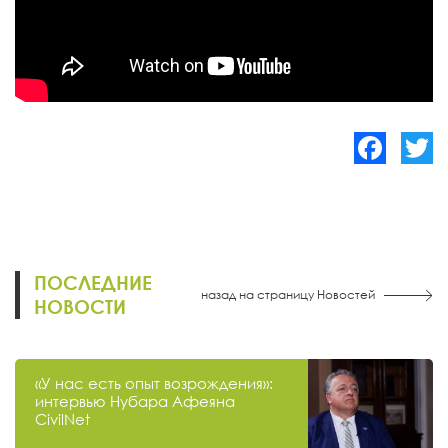
Facebook
Twitte
ПОСЛЕДНИЕ
назад на страницу Новостей
НОВОСТИ
«У нас есть опыт возрождения»:
интервью Нубара Афеяна
CivilNet