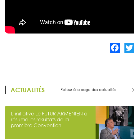
Facebook
Twitte
ACTUALITÉS
Retour à la page des actualités
L’initiative Le FUTUR ARMÉNIEN a
résumé les résultats de la
première Convention