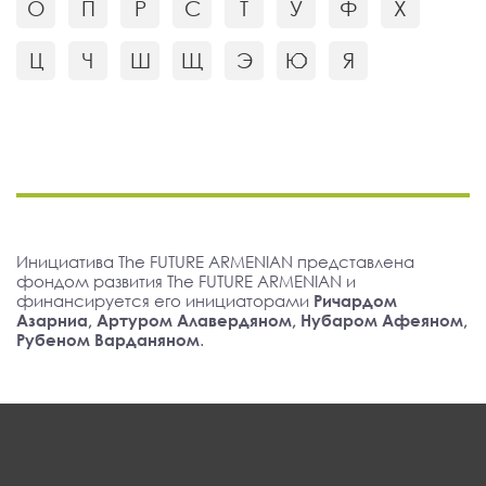
О
П
Р
С
Т
У
Ф
Х
Ц
Ч
Ш
Щ
Э
Ю
Я
Инициатива The FUTURE ARMENIAN представлена
фондом развития The FUTURE ARMENIAN и
финансируется его инициаторами
Ричардом
Азарниа, Артуром Алавердяном, Нубаром Афеяном,
Рубеном Варданяном
.