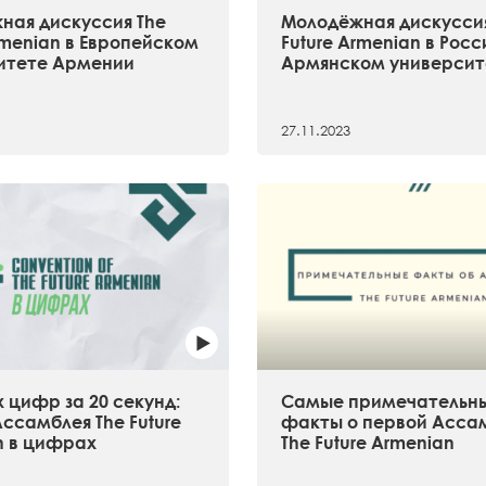
ная дискуссия The
Молодёжная дискуссия
rmenian в Европейском
Future Armenian в Рос
итете Армении
Армянском университ
27.11.2023
 цифр за 20 секунд:
Самые примечательн
ссамблея The Future
факты о первой Асса
n в цифрах
The Future Armenian