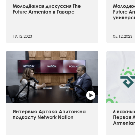
Молодёжная дискуссия The
Молодеж
Future Armenian в Гаваре
Future A
универс
19.12.2023
05.12.2023
Интервью Артака Апитоняна
6 важных
подкасту Network Nation
Первая А
Armenia