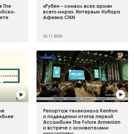
 The
«Рубен – символ всех армян
сийско-
всего мира». Интервью Нубара
ете
Афеяна CNN
02.11.2023
ые
Репортаж телеканала Kentron
мблее
о подведении итогов первой
Ассамблеи The Future Armenian
и встрече с основателями
инициативы.