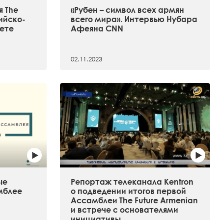
 The
«Рубен – символ всех армян
сийско-
всего мира». Интервью Нубара
ете
Афеяна CNN
02.11.2023
ые
Репортаж телеканала Kentron
мблее
о подведении итогов первой
Ассамблеи The Future Armenian
и встрече с основателями
инициативы.