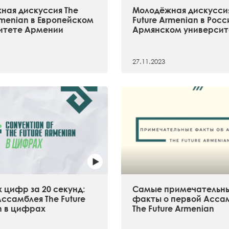
ная дискуссия The
Молодёжная дискуссия
rmenian в Европейском
Future Armenian в Рос
итете Армении
Армянском университ
27.11.2023
 цифр за 20 секунд:
Самые примечательн
ссамблея The Future
факты о первой Асса
n в цифрах
The Future Armenian