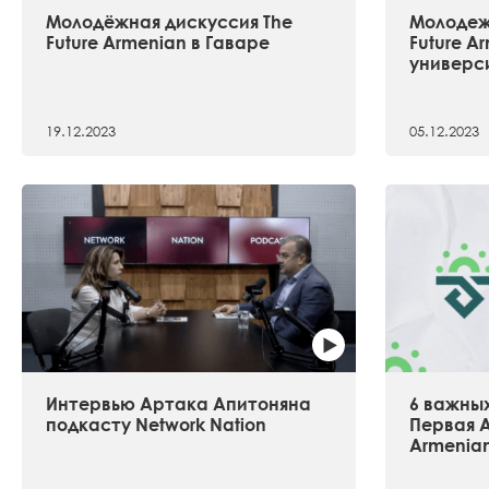
Молодёжная дискуссия The
Молодеж
Future Armenian в Гаваре
Future A
универс
19.12.2023
05.12.2023
Интервью Артака Апитоняна
6 важных
подкасту Network Nation
Первая А
Armenia