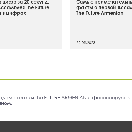
 цифр за 20 секунд:
Самые примечательн
ссамблея The Future
факты о первой Асса
n в цифрах
The Future Armenian
22.05.2023
ндом развития The FUTURE ARMENIAN и финансируется
яном
.