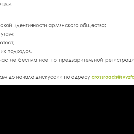
ходы.
ской идентичности армянского общества;
тутам;
отест;
их подходов.
частие бесплатное по предварительной регистрац
рам до начала дискуссии по адресу
crossroads@rvvzf