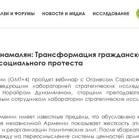
ЛЕИ И ФОРУМЫ
НОВОСТИ И МЕДИА
ИССЛЕДОВАНИЕ
унамалян: Трансформация гражданско
 социального протеста
мени (GMT+4) пройдет вебинар с Оганесом Саркис
заведующим лабораторией стратегических иссле
 и Норайром Дунамяляном, старшим преподават
ным сотрудником лаборатории стратегических исс
мении имеет известные пределы, что обусловлено 
ия независимой Армении показывает жесткость этих
и реорганизации политических элит. После «бархат
дежду на переосмысление системы ценностей арм