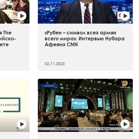
 The
«Рубен – символ всех армян
сийско-
всего мира». Интервью Нубара
ете
Афеяна CNN
02.11.2023