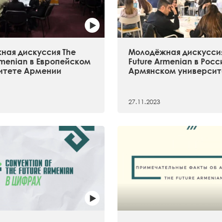
ная дискуссия The
Молодёжная дискуссия
rmenian в Европейском
Future Armenian в Рос
итете Армении
Армянском университ
27.11.2023