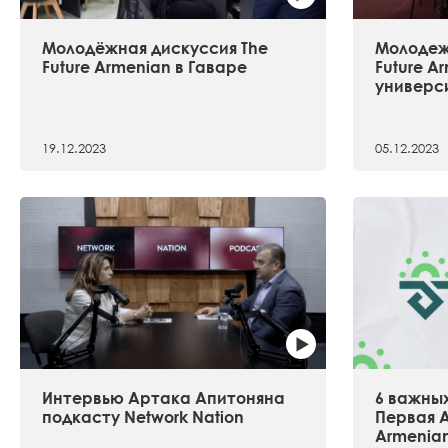
Молодёжная дискуссия The
Молодеж
Future Armenian в Гаваре
Future A
универс
19.12.2023
05.12.2023
Интервью Артака Апитоняна
6 важных
подкасту Network Nation
Первая А
Armenia