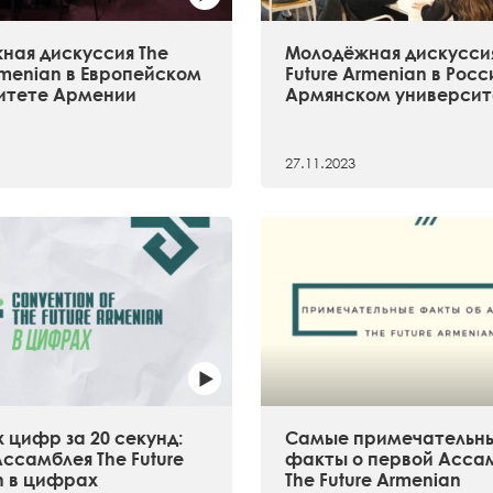
ная дискуссия The
Молодёжная дискуссия
rmenian в Европейском
Future Armenian в Рос
итете Армении
Армянском университ
27.11.2023
 цифр за 20 секунд:
Самые примечательн
ссамблея The Future
факты о первой Асса
n в цифрах
The Future Armenian