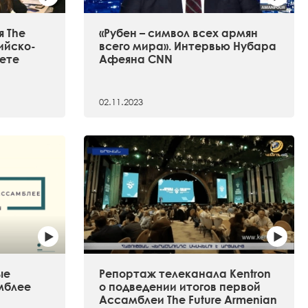
 The
«Рубен – символ всех армян
сийско-
всего мира». Интервью Нубара
ете
Афеяна CNN
02.11.2023
ые
Репортаж телеканала Kentron
мблее
о подведении итогов первой
Ассамблеи The Future Armenian