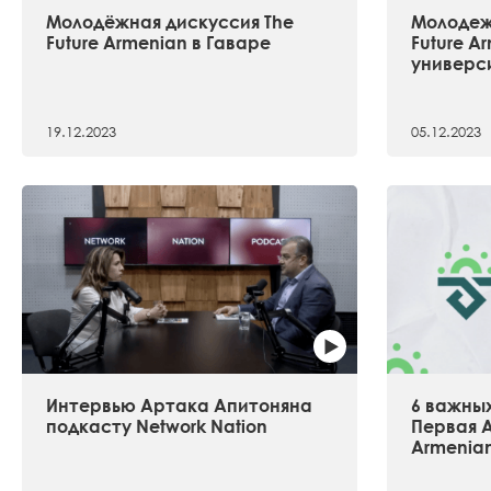
Молодёжная дискуссия The
Молодеж
Future Armenian в Гаваре
Future A
универс
19.12.2023
05.12.2023
Интервью Артака Апитоняна
6 важных
подкасту Network Nation
Первая А
Armenia