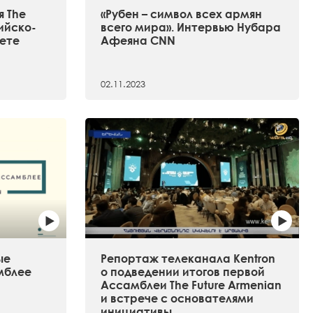
 The
«Рубен – символ всех армян
сийско-
всего мира». Интервью Нубара
ете
Афеяна CNN
02.11.2023
ые
Репортаж телеканала Kentron
мблее
о подведении итогов первой
Ассамблеи The Future Armenian
и встрече с основателями
инициативы.