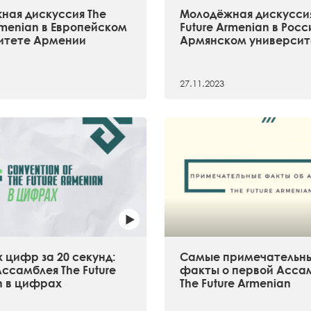
ная дискуссия The
Молодёжная дискуссия
rmenian в Европейском
Future Armenian в Рос
итете Армении
Армянском университ
27.11.2023
 цифр за 20 секунд:
Самые примечательн
ссамблея The Future
факты о первой Асса
n в цифрах
The Future Armenian