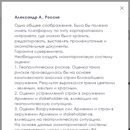
FRA
Александр А., Россия
Одно общее соображение. Было бы полезно
иметь платформу по типу корпоративного
À propos de l’initiative
Chronologie
Initi
интранета, где можно было хранить,
редактировать, выставлять промежуточные и
окончательные документы.
Гарантия суверенитета.
ԱՐՁԱԳԱՆՔՆԵՐ
Необходимо создать мониторинговую систему
оценки:
1. Геополитических рисков. Оценка таких
ՆԱԽԱՁԵՌՆՈՂ
рисков производилась бы на основе
комплексного анализа стран ближайшего
окружения. Результат выражался тремя цветами
- зеленым, желтым и красным.
ԵՎ
2. Оценки устремлений стран в окружении
Армении и stakeholder-ов, влияющих на
геополитическую ситуацию.
ՀԱՄԱԺՈՂՈՎԻ
3. Оценки Вооруженных сил Армении и стран в
окружении Армении и stakeholder-ов,
влияющих на геополитическую ситуацию.
На основе данных мониторинговой системы
констатировать угрозы суверенитету РА,