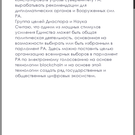
ՄԱՍՆԱԿԻՑՆԵՐ
вырабатывать рекомендации для
дипломатических органов и Вооруженных сил
РА.
Группа целей Диаспора и Наука
Считаю, что одним из мощных стимулов
усиления Единства может быть общая
политическая деятельность, основанная на
I was born abroad, and I am the 4th generation
возможности выбирать или быть избранным в
to be born there, but the first language I spoke
парламент РА. Здесь можно поставить целью
was Armenian. In other cities of my country, the
организацию всемирных выборов в парламент
communities are well organized, the children
РА по электронному голосованию на основе
want to go to school, the camps are organized,
технологии blockchain и на основе этой
but if Armenia has to do something, it should be
технологии создать ряд государственных и
done through "soft power," in the form of fairy tale
общественных цифровых экосистем.
books and materials. They should exist and be
spread.
Convention Participant
In my opinion the best way to unite the diaspora
and particularly the younger diaspora is to
connect them physically through amazing events