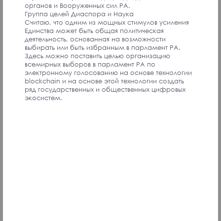
органов и Вооруженных сил РА.
Группа целей Диаспора и Наука
Считаю, что одним из мощных стимулов усиления
Единства может быть общая политическая
деятельность, основанная на возможности
The state should value the birth of every child. It is not
выбирать или быть избранным в парламент РА.
about one-time payments. One of the priorities of the
Здесь можно поставить целью организацию
state's policy should be to promote the birth of
всемирных выборов в парламент РА по
children, regardless of whether the family is well-off or
электронному голосованию на основе технологии
not.
blockchain и на основе этой технологии создать
ряд государственных и общественных цифровых
Convention Participant
экосистем.
There is a great connection between Armenia and
India which spans over 500 years. The Armenians
settlement in India went through great length to
protect, preserve and advocate the Armenian Race.
The Indian Armenians are one of the only Armenians
who with the little population made an everlasting
impact within and outside of the Armenian diaspora.
Zaven S., India
Соавтор инициативы