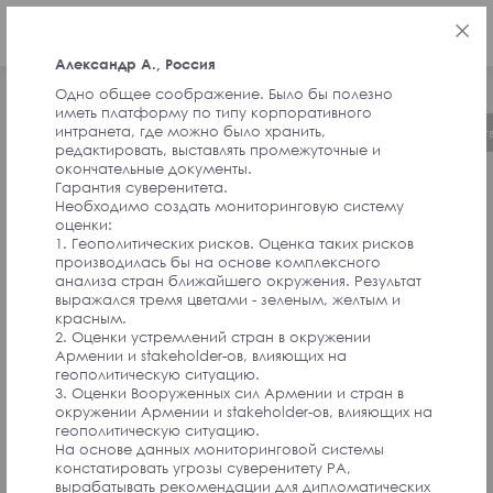
РУС
Александр А., Россия
Одно общее соображение. Было бы полезно
иметь платформу по типу корпоративного
интранета, где можно было хранить,
Об инициативе
Хронология
Руководст
редактировать, выставлять промежуточные и
окончательные документы.
Гарантия суверенитета.
ОТЗЫВЫ ОТ
Необходимо создать мониторинговую систему
оценки:
1. Геополитических рисков. Оценка таких рисков
производилась бы на основе комплексного
СОАВТОРОВ
анализа стран ближайшего окружения. Результат
выражался тремя цветами - зеленым, желтым и
красным.
ИНИЦИАТИВЫ И
2. Оценки устремлений стран в окружении
Армении и stakeholder-ов, влияющих на
геополитическую ситуацию.
УЧАСТНИКОВ
3. Оценки Вооруженных сил Армении и стран в
окружении Армении и stakeholder-ов, влияющих на
геополитическую ситуацию.
АССАМБЛЕИ
На основе данных мониторинговой системы
констатировать угрозы суверенитету РА,
вырабатывать рекомендации для дипломатических