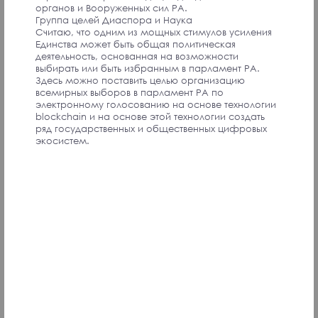
органов и Вооруженных сил РА.
Группа целей Диаспора и Наука
Считаю, что одним из мощных стимулов усиления
Единства может быть общая политическая
деятельность, основанная на возможности
I think that the Diaspora should play an active role in
выбирать или быть избранным в парламент РА.
the internal life of Armenia, but our statesmen are not
Здесь можно поставить целью организацию
friendly and make even starting a business here a big
всемирных выборов в парламент РА по
headache.
электронному голосованию на основе технологии
blockchain и на основе этой технологии создать
Convention Participant
ряд государственных и общественных цифровых
экосистем.
We need to develop minimal and maximal concepts
and programs. The minimum is the preservation and
evaluation of the existing state. The maximum is that
which can be reached in principle and can be
achieved in practice.
Convention Participant