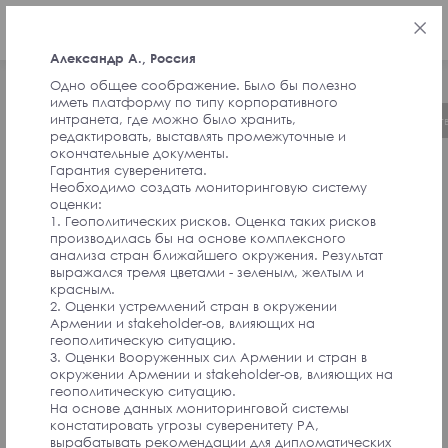
РУС
Александр А., Россия
Одно общее соображение. Было бы полезно
иметь платформу по типу корпоративного
интранета, где можно было хранить,
Об инициативе
Хронология
Руководст
редактировать, выставлять промежуточные и
окончательные документы.
Гарантия суверенитета.
ОТЗЫВЫ ОТ
Необходимо создать мониторинговую систему
оценки:
1. Геополитических рисков. Оценка таких рисков
производилась бы на основе комплексного
СОАВТОРОВ
анализа стран ближайшего окружения. Результат
выражался тремя цветами - зеленым, желтым и
красным.
ИНИЦИАТИВЫ И
2. Оценки устремлений стран в окружении
Армении и stakeholder-ов, влияющих на
геополитическую ситуацию.
УЧАСТНИКОВ
3. Оценки Вооруженных сил Армении и стран в
окружении Армении и stakeholder-ов, влияющих на
геополитическую ситуацию.
АССАМБЛЕИ
На основе данных мониторинговой системы
констатировать угрозы суверенитету РА,
вырабатывать рекомендации для дипломатических