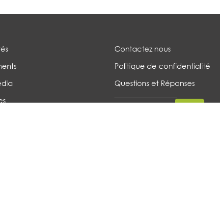
tés
Contactez nous
ents
Politique de confidentialité
édia
Questions et Réponses
es
es
Tous droits réservés, Le FUTUR ARMÉNIEN © 2026