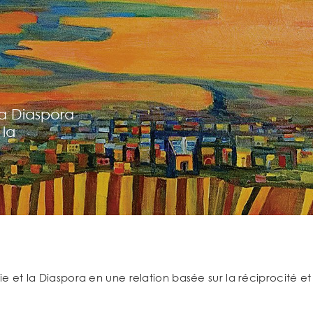
la Diaspora
 la
ie et la Diaspora en une relation basée sur la réciprocité et