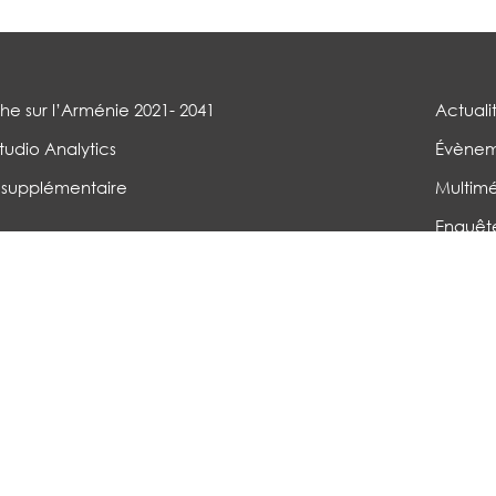
e sur l’Arménie 2021- 2041
Actuali
tudio Analytics
Évènem
 supplémentaire
Multim
Enquêt
Sondag