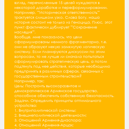
взгляд, перечисленные 15 целей нуждаются в
некоторой доработке и переформулировании.
Например, ""Историческая ответственность""
трактуется слишком узко. Слава Богу, наша
история состоит не только из Геноцида. Плюс, этот
пункт фактически дублирует ""Сохранение
наследия"".
Вообще, мне показалось, что цели
сформулированы немного фрагментарно, т.е.
они не образуют некую замкнутую логическую
систему. Если планируются дискуссии по этим
вопросам, то не лучше ли сначала попытаться
сформулировать стратегическую цель, а потом
подтянуть под нее действия, которые необходимо
предпринять в различных сферах, связанных с
государственным строительством?
Например, так:
Цель: Построить высокоразвитое и
демократическое Армянское государство,
способное обеспечить собственную безопасность.
Задачи. Определить принципы оптимального
устройства:
1. Внутриполитической системы;
2. Внешнеполитической деятельности;
3. Отношений Армения-Диаспора;
4. Отношений Армения-Арцах;