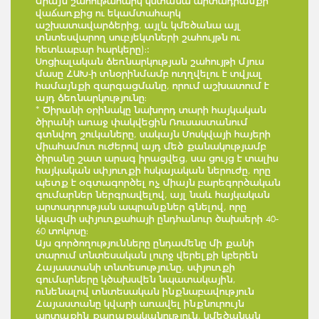
միայն շահութահարկ կստանա արտադրանքի
վաճառքից ու եկամտահարկ
աշխատավարձերից, այլև կմեծանա այլ
տնտեսվարող սուբյեկտների շահույթն ու
հետևաբար հարկերը)։:
Սոցիալական ձեռնարկության շահույթի մյուս
մասը ՀԱԽ-ի տնօրինմամբ ուղղվելու է տվյալ
համայնքի զարգացմանը, որում աշխատում է
այդ ձեռնարկությունը։
* Ծիրանի օրինակը նախորդ տարի հայկական
ծիրանի առաջ փակվեցին Ռուսաստանում
գտնվող շուկաները, սակայն Մոսկվայի հայերի
միահամուռ ուժերով այդ մեծ քանակությամբ
ծիրանը շատ արագ իրացվեց, սա ցույց է տալիս
հայկական սփյուռքի հսկայական ներուժը, որը
պետք է օգտագործել ոչ միայն բարեգործական
գումարներ ներգրավելով, այլ նաև հայկական
արտադրության ապրանքներ գնելով, որը
կկազմի սփյուռքահայի ընդհանուր ծախսերի 40-
60 տոկոսը։
Այս գործողությունները ընդամենը մի քանի
տարում տնտեսական լուրջ վերելքի կբերեն
Հայաստանի տնտեսությունը, սփյուռքի
գումարները կծախսվեն նպատակային,
ունենալով տնտեսական ինքնաբավություն
Հայաստանը կվարի առավել ինքնուրույն
արտաքին քաղաքականություն, կմեծանան