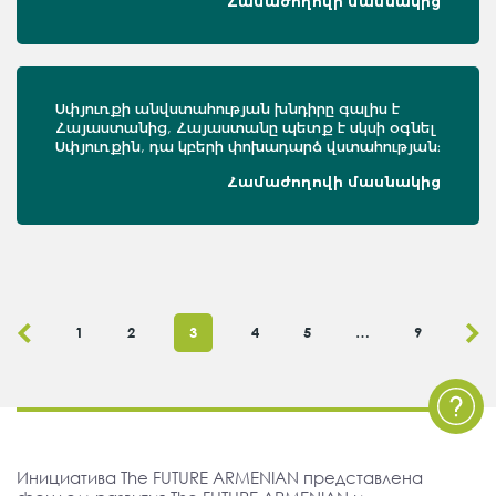
Համաժողովի մասնակից
Սփյուռքի անվստահության խնդիրը գալիս է
Հայաստանից, Հայաստանը պետք է սկսի օգնել
Սփյուռքին, դա կբերի փոխադարձ վստահության։
Համաժողովի մասնակից
1
2
3
4
5
…
9
Инициатива The FUTURE ARMENIAN представлена