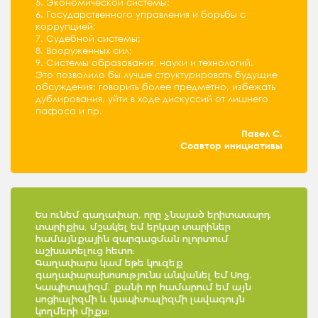
5. Экономической системы;
6. Государственного управления и борьбы с
коррупцией;
7. Судебной системы;
8. Вооруженных сил;
9. Системы образования, науки и технологий.
Это позволило бы лучше структурировать будущие
обсуждения: говорить более предметно, избежать
дублирования, уйти в ходе дискуссий от лишнего
пафоса и пр.
Павел С.
Соавтор инициативы
Ես ունեմ գաղափար, որը չնայած երիտասարդ
տարիքիս, մշակել եմ երկար տարիներ
համայնքային զարգացման ոլորտում
աշխատելուց հետո։
Գաղափարս կամ եթե կուզեք
գաղափարախոսությունս անվանել եմ Սոց.
Կապիտալիզմ, քանի որ համարում եմ այն
սոցիալիզմի և կապիտալիզմի լավագույն
կողմերի միքս։