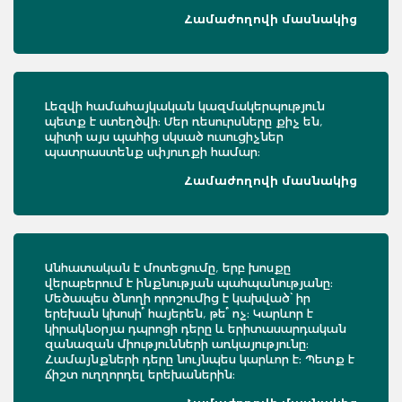
Համաժողովի մասնակից
Լեզվի համահայկական կազմակերպություն
պետք է ստեղծվի։ Մեր ռեսուրսները քիչ են,
պիտի այս պահից սկսած ուսուցիչներ
պատրաստենք սփյուռքի համար։
Համաժողովի մասնակից
Անհատական է մոտեցումը, երբ խոսքը
վերաբերում է ինքնության պահպանությանը։
Մեծապես ծնողի որոշումից է կախված՝ իր
երեխան կխոսի՞ հայերեն, թե՞ ոչ։ Կարևոր է
կիրակնօրյա դպրոցի դերը և երիտասարդական
զանազան միությունների առկայությունը։
Համայնքների դերը նույնպես կարևոր է։ Պետք է
ճիշտ ուղղորդել երեխաներին։