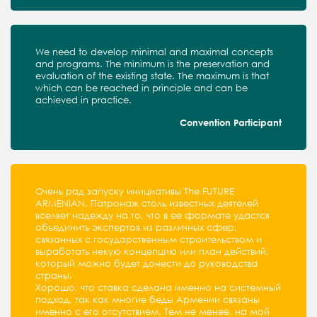
We need to develop minimal and maximal concepts
and programs. The minimum is the preservation and
evaluation of the existing state. The maximum is that
which can be reached in principle and can be
achieved in practice.
Convention Participant
Очень рад запуску инициативы The FUTURE
ARMENIAN. Патронаж столь известных деятелей
вселяет надежду на то, что в ее формате удастся
объединить экспертов из различных сфер,
связанных с государственным строительством и
выработать некую концепцию или план действий,
который можно будет донести до руководства
страны.
Хорошо, что ставка сделана именно на системный
подход, так как многие беды Армении связаны
именно с его отсутствием. Тем не менее, на мой