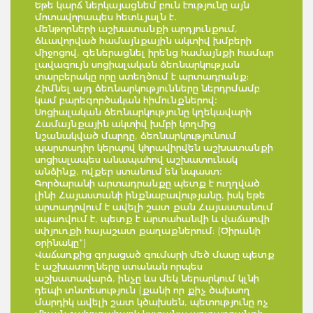
Եթե կարճ ներկայացնեմ բուն էությունը այն
մոտավորապես հետևյալն է.
մենթորների աշխատանքի արդյունքում,
ձևավորված համայնքային ակտիվ խմբերի
միջոցով, գեներացնել իրենց համայնքի համար
լավագույն սոցիալական ձեռնարկության
տարբերակը որը ստեղծում է արտադրանք։
Հիմնել այդ ձեռնարկությունները ներդրմամբ
կամ բարեգործական հիմունքներով:
Սոցիալական ձեռնարկությունը կղեկավարի
Համայնքային ակտիվ խմբի կողմից
նշանակված մարդը, ձեռնարկությունում
պարտադիր կերպով կհրավիրվեն աշխատանքի
սոցիալապես անապահով աշխատունակ
անձինք, ովքեր ստանում են նպաստ:
Գործարանի արտադրանքը պետք է ուղղված
լինի Հայաստանի ինքնաբավությանը, իսկ եթե
արտադրվում է ավելի շատ քան Հայաստանում
սպառվում է, պետք է արտահանվի և վաճառվի
սփյուռքի հայաշատ քաղաքներում։ (Ծիրանի
օրինակը*)
Վաճառքից գոյացած գումարի մեծ մասը պետք
է աշխատողները ստանան որպես
աշխատավարձ, ինչը ևս մեկ ներարկում կլնի
դեպի տնտեսություն (քանի որ քիչ ծախսող
մարդիկ ավելի շատ կծախսեն, պետությունը ոչ