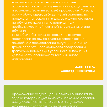
например логики и аналитики, которые
используются как при изучении иных дисциплин, так
и во многих (если не во всех) профессиях. То есть,
если у обучающегося будет некий ориентир на
предметы, направления и др., возможно его взгляд
на обучение изменится с пониманием
необходимости той или иной дисциплины, этапа
обучения.
Также было бы полезно проводить экскурс
профессии не только в устных рассказах, но и
подробном представлении ситуации на рынке
труда, зарплат, необходимости профессий и
требуемых навыков для успешного выполнения
деятельности специалиста того или иного
направления.
Элеонора А.
Соавтор инициативы
Предложение следующее: Создать YouTube канал,
задача которой будет включать несколько аспектов
инициативы The FUTURE ARMENIAN - Единство
Армении и диаспоры, сильная диаспора,