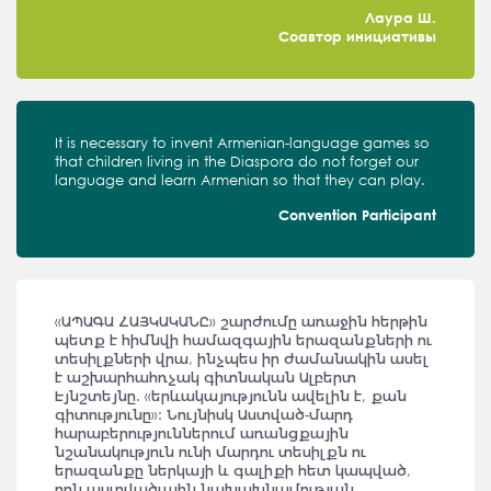
Лаура Ш.
Соавтор инициативы
It is necessary to invent Armenian-language games so
that children living in the Diaspora do not forget our
language and learn Armenian so that they can play.
Convention Participant
«ԱՊԱԳԱ ՀԱՅԿԱԿԱՆԸ» շարժումը առաջին հերթին
պետք է հիմնվի համազգային երազանքների ու
տեսիլքների վրա, ինչպես իր ժամանակին ասել
է աշխարհահռչակ գիտնական Ալբերտ
Էյնշտեյնը. «երևակայությունն ավելին է, քան
գիտությունը»: Նույնիսկ Աստված-մարդ
հարաբերություններում առանցքային
նշանակություն ունի մարդու տեսիլքն ու
երազանքը ներկայի և գալիքի հետ կապված,
որն աստվածային նախախնամության