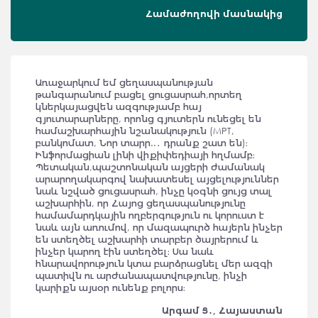
Համաժողովի մասնակից
Առաջարկում եմ ցեղասպանության
թանգարանում բացել ցուցասրահ,որտեղ
կներկայացվեն ազգությամբ հայ
գյուտարարները, որոնց գյուտերն ունեցել են
համաշխարհային նշանակություն (МРТ,
բանկոմատ, Նոր տարր..․ դրանք շատ են)։
Ինֆորմացիան լինի վիքիփեդիայի հղմամբ։
Պետական,պաշտոնական այցերի ժամանակ
արարողակարգով նախատեսել այցելություններ
նաև նշված ցուցասրահ, ինչը կօգնի ցույց տալ
աշխարհին, որ Հայոց ցեղասպանությունը
համամարդկային ողբերգություն ու կորուստ է
նաև այն առումով, որ մազապուրծ հայերն ինչեր
են ստեղծել աշխարհի տարբեր ծայրերում և
ինչեր կարող էին ստեղծել։ Սա նաև
հնարավորություն կտա բարձրացնել մեր ազգի
պատիվն ու արժանապատվությունը, ինչի
կարիքն այսօր ունենք բոլորս։
Արգամ Ց․, Հայաստան