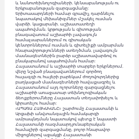
և նանոտեխնոլոգիաների, կենսաբանության ու
երկրաբանության զարգացմանը:
Երիտասարդների համար գրավիչ դարձնելու
նպատակով մեխանիզմներ մշակել ուսման
վարձի, կացարանի, աշխատատեղի
ապահովման, կրթության և գիտության
բնագավառում աշխարհի լավագույն
համալսարաններում ու գիտական
կենտրոններում ուսման և գիտելիքի ամբարման
հնարավորությունների ստեղծման, լավագույն
մասնագետներին բարձր աշխատավարձով ու
բնակարանով ապահովման համար:
Հայաստանում և աշխարհի տարբեր երկրներում,
վերը նշված բնագավառներում գործող
հայազգի ու հայերի բարեկամ ժողովուրդներից
բաղկացած մասնագետների հավաքագրել և
Հայաստանում այդ ոլորտները զարգացնելու
աշխարհի առաջատար տեխնոլոգիական
ձեռքբերումները Հայաստան տեղափոխելու և
կիրառելու համար:
«ԱՊԱԳԱ ՀԱՅԿԱԿԱՆԸ» շարժումը Հայաստանի և
Արցախի անվտանգային համակարգի
ամրապնդման նպատակով պետք է նպաստի
Հայաստանի ռազմաարդյունաբերական
համալիրի զարգացմանը, բոլոր հնարավոր
միջոցներով աջակցի Հայաստանի