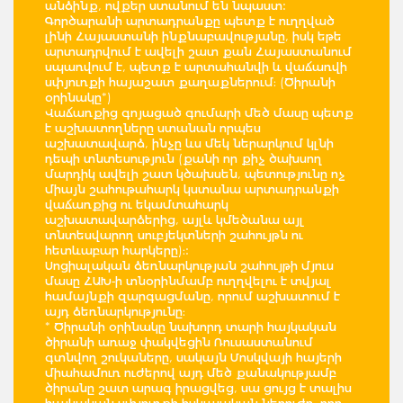
անձինք, ովքեր ստանում են նպաստ:
Գործարանի արտադրանքը պետք է ուղղված
լինի Հայաստանի ինքնաբավությանը, իսկ եթե
արտադրվում է ավելի շատ քան Հայաստանում
սպառվում է, պետք է արտահանվի և վաճառվի
սփյուռքի հայաշատ քաղաքներում։ (Ծիրանի
օրինակը*)
Վաճառքից գոյացած գումարի մեծ մասը պետք
է աշխատողները ստանան որպես
աշխատավարձ, ինչը ևս մեկ ներարկում կլնի
դեպի տնտեսություն (քանի որ քիչ ծախսող
մարդիկ ավելի շատ կծախսեն, պետությունը ոչ
միայն շահութահարկ կստանա արտադրանքի
վաճառքից ու եկամտահարկ
աշխատավարձերից, այլև կմեծանա այլ
տնտեսվարող սուբյեկտների շահույթն ու
հետևաբար հարկերը)։:
Սոցիալական ձեռնարկության շահույթի մյուս
մասը ՀԱԽ-ի տնօրինմամբ ուղղվելու է տվյալ
համայնքի զարգացմանը, որում աշխատում է
այդ ձեռնարկությունը։
* Ծիրանի օրինակը նախորդ տարի հայկական
ծիրանի առաջ փակվեցին Ռուսաստանում
գտնվող շուկաները, սակայն Մոսկվայի հայերի
միահամուռ ուժերով այդ մեծ քանակությամբ
ծիրանը շատ արագ իրացվեց, սա ցույց է տալիս