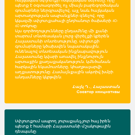
հայկական սփյուռքի հսկայական ներուժը, որը
պետք է օգտագործել ոչ միայն բարեգործական
գումարներ ներգրավելով, այլ նաև հայկական
արտադրության ապրանքներ գնելով, որը
կկազմի սփյուռքահայի ընդհանուր ծախսերի 40-
60 տոկոսը։
Այս գործողությունները ընդամենը մի քանի
տարում տնտեսական լուրջ վերելքի կբերեն
Հայաստանի տնտեսությունը, սփյուռքի
գումարները կծախսվեն նպատակային,
ունենալով տնտեսական ինքնաբավություն
Հայաստանը կվարի առավել ինքնուրույն
արտաքին քաղաքականություն, կմեծանան
հարկային եկամուտները, կհաղթայարվի
աղքատությունը։ Համայնքային ակտիվ խմբի
անդամները կկրթվեն։
Հայկ Դ․, Հայաստան
Соавтор инициативы
Սփյուռքում ապրող յուրաքանչյուր հայ իրեն
պետք է համարի Հայաստանի մշակութային
դեսպանը։