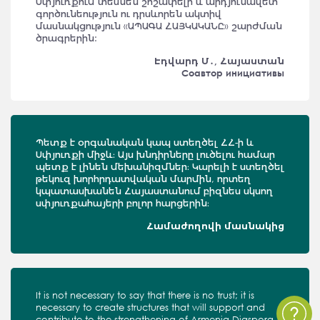
Սփյուռքում տեսնեն շոշափելի և արդյունավետ
գործունեություն ու դրսևորեն ակտիվ
մասնակցություն «ԱՊԱԳԱ ՀԱՅԿԱԿԱՆԸ» շարժման
ծրագրերին:
Էդվարդ Մ․, Հայաստան
Соавтор инициативы
Պետք է օրգանական կապ ստեղծել ՀՀ-ի և
Սփյուռքի միջև։ Այս խնդիրները լուծելու համար
պետք է լինեն մեխանիզմներ։ Կարելի է ստեղծել
թեկուզ խորհրդատվական մարմին, որտեղ
կպատասխանեն Հայաստանում բիզնես սկսող
սփյուռքահայերի բոլոր հարցերին։
Համաժողովի մասնակից
It is not necessary to say that there is no trust; it is
necessary to create structures that will support and
contribute to the strengthening of Armenia-Diaspora