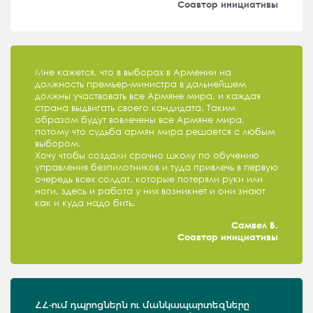
Соавтор инициативы
Мне кажется, что в выборах в Армении на
должность премьер-министра в дальнейшем
должны участвовать все Армяне мира, и каждая
страна выдвигать своего кандидата. Таким
образом будут вовлечены все Армяне мира,
потому что судьба армян мира решается с любым
выбором.
Хочу чтобы создали срочно школу по обучению
управления безпилотников и туда привлечь в первую
очередь всех солдат, которые потеряли руки или
ноги, здесь и работа у них возникнет и они знают
как и куда надо бить.
Самвел В.
Соавтор инициативы
ՀՀ-ում դպրոցներն ու մանկապարտեզները