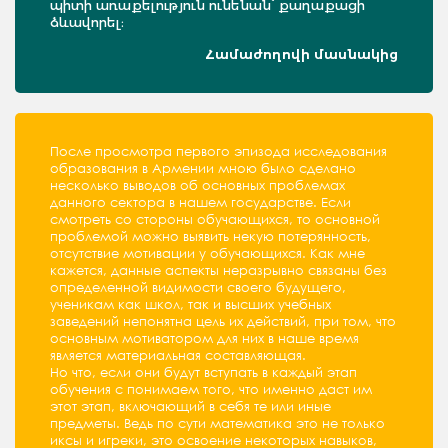
պիտի առաքելություն ունենան՝ քաղաքացի
ձևավորել։
Համաժողովի մասնակից
После просмотра первого эпизода исследования
образования в Армении мною было сделано
несколько выводов об основных проблемах
данного сектора в нашем государстве. Если
смотреть со стороны обучающихся, то основной
проблемой можно выявить некую потерянность,
отсутствие мотивации у обучающихся. Как мне
кажется, данные аспекты неразрывно связаны без
определенной видимости своего будущего,
ученикам как школ, так и высших учебных
заведений непонятна цель их действий, при том, что
основным мотиватором для них в наше время
является материальная составляющая.
Но что, если они будут вступать в каждый этап
обучения с понимаем того, что именно даст им
этот этап, включающий в себя те или иные
предметы. Ведь по сути математика это не только
иксы и игреки, это освоение некоторых навыков,