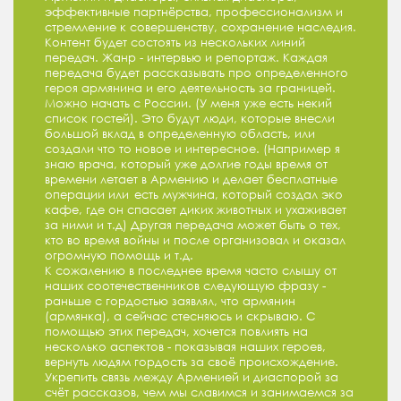
эффективные партнёрства, профессионализм и
стремление к совершенству, сохранение наследия.
Контент будет состоять из нескольких линий
передач. Жанр - интервью и репортаж. Каждая
передача будет рассказывать про определенного
героя армянина и его деятельность за границей.
Можно начать с России. (У меня уже есть некий
список гостей). Это будут люди, которые внесли
большой вклад в определенную область, или
создали что то новое и интересное. (Например я
знаю врача, который уже долгие годы время от
времени летает в Армению и делает бесплатные
операции или есть мужчина, который создал эко
кафе, где он спасает диких животных и ухаживает
за ними и т.д) Другая передача может быть о тех,
кто во время войны и после организовал и оказал
огромную помощь и т.д.
К сожалению в последнее время часто слышу от
наших соотечественников следующую фразу -
раньше с гордостью заявлял, что армянин
(армянка), а сейчас стесняюсь и скрываю. С
помощью этих передач, хочется повлиять на
несколько аспектов - показывая наших героев,
вернуть людям гордость за своё происхождение.
Укрепить связь между Арменией и диаспорой за
счёт рассказов, чем мы славимся и занимаемся за