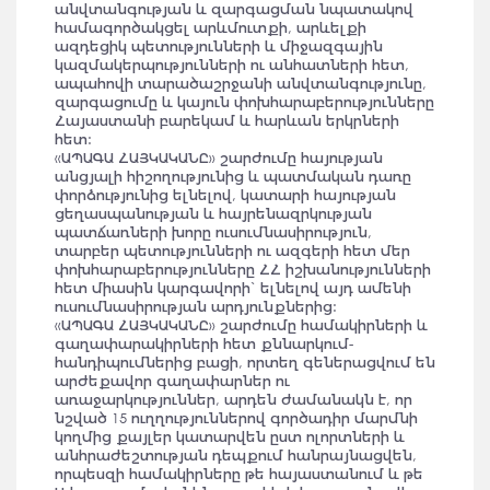
անվտանգության և զարգացման նպատակով
համագործակցել արևմուտքի, արևելքի
ազդեցիկ պետությունների և միջազգային
կազմակերպությունների ու անհատների հետ,
ապահովի տարածաշրջանի անվտանգությունը,
զարգացումը և կայուն փոխհարաբերությունները
Հայաստանի բարեկամ և հարևան երկրների
հետ:
«ԱՊԱԳԱ ՀԱՅԿԱԿԱՆԸ» շարժումը հայության
անցյալի հիշողությունից և պատմական դառը
փորձությունից ելնելով, կատարի հայության
ցեղասպանության և հայրենազրկության
պատճառների խորը ուսումնասիրություն,
տարբեր պետությունների ու ազգերի հետ մեր
փոխհարաբերությունները ՀՀ իշխանությունների
հետ միասին կարգավորի` ելնելով այդ ամենի
ուսումնասիրության արդյունքներից:
«ԱՊԱԳԱ ՀԱՅԿԱԿԱՆԸ» շարժումը համակիրների և
գաղափարակիրների հետ քննարկում-
հանդիպումներից բացի, որտեղ գեներացվում են
արժեքավոր գաղափարներ ու
առաջարկություններ, արդեն ժամանակն է, որ
նշված 15 ուղղություններով գործադիր մարմնի
կողմից քայլեր կատարվեն ըստ ոլորտների և
անհրաժեշտության դեպքում հանրայնացվեն,
որպեսզի համակիրները թե հայաստանում և թե