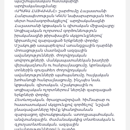
պաշտպանական համակարգի
արդիականացմանը:
«ԱՊԱԳԱ ՀԱՅԿԱԿԱՆԸ» շարժումը Հայաստանի
Հանրապետության ԿԳՄՍ նախարարության հետ
սերտ համագործակցելով` արդիականացնի
Հայաստանի կրթական և գիտական միջավայրը:
Սոցիալական ոլորտում գործունեություն
իրականացնի թիրախային սկզբունքներով`
կիրառելով զարգացած երկրների փորձը:
Մշակույթի ասպարեզում առանցքային դարձնի
մոռացության մատնված ազգային
ավանդությունների, ժողովրդական
սովորույթների, մանկապատանեկան խաղերի
վերակագնումն ու հանրայնացումը, կրոնական
տոներին զուգահեռ ժողովրդական
ավանդությունների պահպանումը, հայկական
խոհանոցի հանրայնացումը, ինչպես նաև
կրթական, գիտական, մշակութային ու
սոցիալական ոլորտներում ներդնի զարգացած
երկրների փորձը:
Հետևողական, ծրագրավորված, հիմնարար ու
հաստատակամ սկզբունքով գործելով` նշված
բնագավառները հիմք կհանդիսանան
զարգացող գիտակրթական, առողջապահական,
անվտանգային, ժամանակակից տնտեսական և
գյուղատնտեսական, ազգային
ավանդություններով և բարձր