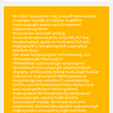
Ես ունեմ գաղափար, որը չնայած երիտասարդ
տարիքիս, մշակել եմ երկար տարիներ
համայնքային զարգացման ոլորտում
աշխատելուց հետո։
Գաղափարս կամ եթե կուզեք
գաղափարախոսությունս անվանել եմ Սոց.
Կապիտալիզմ, քանի որ համարում եմ այն
սոցիալիզմի և կապիտալիզմի լավագույն
կողմերի միքս։
Եթե կարճ ներկայացնեմ բուն էությունը այն
մոտավորապես հետևյալն է.
մենթորների աշխատանքի արդյունքում,
ձևավորված համայնքային ակտիվ խմբերի
միջոցով, գեներացնել իրենց համայնքի համար
լավագույն սոցիալական ձեռնարկության
տարբերակը որը ստեղծում է արտադրանք։
Հիմնել այդ ձեռնարկությունները ներդրմամբ
կամ բարեգործական հիմունքներով:
Սոցիալական ձեռնարկությունը կղեկավարի
Համայնքային ակտիվ խմբի կողմից
նշանակված մարդը, ձեռնարկությունում
պարտադիր կերպով կհրավիրվեն աշխատանքի
սոցիալապես անապահով աշխատունակ