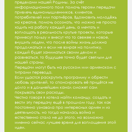
пределами нашей Родины. За счёт
информационного поля помочь героям передачи
привлечь единомышленников, клиентов,
потребителей или партнёров. Вдохновить молодёжь
на креатив, помочь осознать, что можно не просто
ходить на работу каждый день, а мечтать и
воплощать в реальность крутые проекты, которые
принесут пользу и внесут что то свежее и новое,
внушить людям, что после войны жизнь должна
продолжаться и если не взирая на политику,
каждый будет заниматься своим делом и
развиваться, то будущее точно будет светлым для
нашей страны.
Передачи могут быть на русском или армянском с
титрами перевода.
Если удастся раскрутить программу и обрести
любовь зрителей, то спонсировать её придётся не
долго и в дальнейшем канал сможет сам
покрывать свои расходы.
Честно говоря я хотела найти команду, создать и
вести эту передачу ещё в прошлом году, так как
постоянно узнавала про интересных армян и из
деятельность, но тогда началась война и
естественно стало не до этого, но возможно
именно сейчас лучшее время для воплощения этой
идеи.