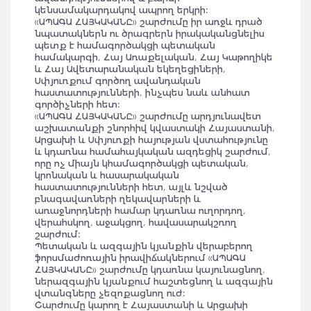
կենսամակարդակով ապրող երկրի:
«ԱՊԱԳԱ ՀԱՅԿԱԿԱՆԸ» շարժումը իր առջև դրած
նպատակներն ու ծրագրերն իրակականցնելիս
պետք է համագործակցի պետական
համակարգի, Հայ Առաքելական, Հայ Կաթողիկե
և Հայ Ավետարանական եկեղեցիների,
Սփյուռքում գործող ավանդական
հաստատությունների, ինչպես նաև անհատ
գործիչների հետ:
«ԱՊԱԳԱ ՀԱՅԿԱԿԱՆԸ» շարժումը արդյունավետ
աշխատանքի շնորհիվ կվաստակի Հայաստանի,
Արցախի և Սփյուռքի հայության վստահությունը
և կդառնա համահայկական ազդեցիկ շարժում,
որը ոչ միայն կհամագործակցի պետական,
կրոնական և հասարակական
հաստատությունների հետ, այլև նշված
բնագավառների ղեկավարների և
առաջնորդների համար կդառնա ուղորդող,
վերահսկող, աջակցող, հավասարակշռող
շարժում:
Պետական և ազգային կյանքին վերաբերող
ֆորսմաժոռային իրավիճակներում «ԱՊԱԳԱ
ՀԱՅԿԱԿԱՆԸ» շարժումը կդառնա կայունացնող,
ներազգային կյանքում հաշտեցնող և ազգային
վտանգները չեզոքացնող ուժ:
Շարժումը կարող է Հայաստանի և Արցախի