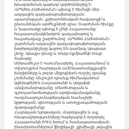
իրագործման կարևոր գործոններից է:
«ԱՊԱԳԱ ՀԱՅԿԱԿԱՆԸ» պետք է հիմնվի մեր
ազգային գաղափարախոսության,
պատմության, քրիստոնեական հավատքի և
ընտանեկան արժեքների վրա: Շարժման հիմքը
և նպատակը պետք է լինի Հայաստանը`
հայաստանակենտրոն գաղափարով և
հայահավաք շարժումով: «ԱՊԱԳԱ ՀԱՅԿԱԿԱՆԸ»
շարժման ազգային գաղափարախոսության
խորհրդանիշերը կարող են դառնալ Արարատ
լեռը, Արաքս գետը և Սուրբ Էջմիածնի Մայր
Տաճարը:
Անհրաժեշտ է ուսումնասիրել Հայաստանում և
Սփյուռքում հայության ամենաառանցքային
խնդիրները և բոլոր միջոցներն ուղղել դրանց
լուծմանը: Անշուշտ դրանք հիմնականում
կվերաբերեն Հայաստանի և Արցախի
անվտանգությանը, տնտեսության և
գյուղատնտեսության արդիականացմանը,
ռազմաարդյունաբերական համալիրի,
կրթության, գիտության և առողջապահության
զարգացմանը:
Հայության նյութական, մարդկային և այլ
հնարավորությունները հարկավոր է ուղորդել
Հայաստանի ԲՈՒՀ-երում և համապատասխան
ինստիտուտներում ֆիզիկայի, քիմիայի, թվային