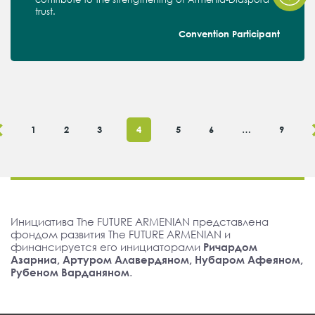
trust.
Convention Participant
1
2
3
4
5
6
…
9
Инициатива The FUTURE ARMENIAN представлена
фондом развития The FUTURE ARMENIAN и
финансируется его инициаторами
Ричардом
Азарниа, Артуром Алавердяном, Нубаром Афеяном,
Рубеном Варданяном
.