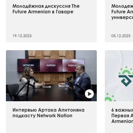
Молодёжная дискуссия The
Молодеж
Future Armenian в Гаваре
Future A
универс
19.12.2023
05.12.2023
Интервью Артака Апитоняна
6 важных
подкасту Network Nation
Первая А
Armenia