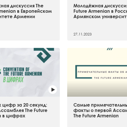
ная дискуссия The
Молодёжная дискуссия
rmenian в Европейском
Future Armenian в Рос
итете Армении
Армянском университ
27.11.2023
 цифр за 20 секунд:
Самые примечательн
ссамблея The Future
факты о первой Асса
n в цифрах
The Future Armenian