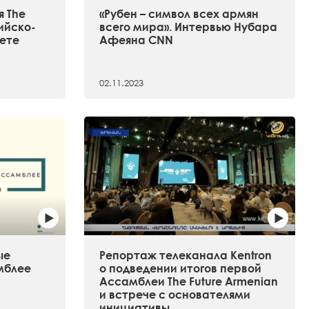
 The
«Рубен – символ всех армян
сийско-
всего мира». Интервью Нубара
ете
Афеяна CNN
02.11.2023
ые
Репортаж телеканала Kentron
мблее
о подведении итогов первой
Ассамблеи The Future Armenian
и встрече с основателями
инициативы.