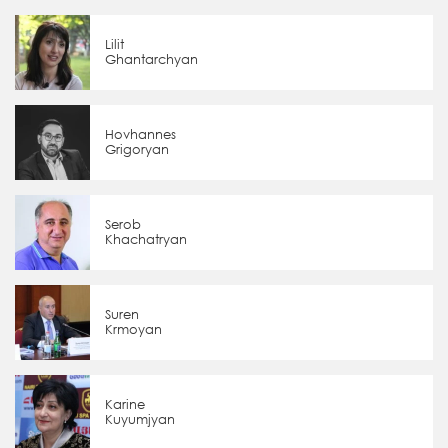
Lilit
Ghantarchyan
Hovhannes
Grigoryan
Serob
Khachatryan
Suren
Krmoyan
Karine
Kuyumjyan