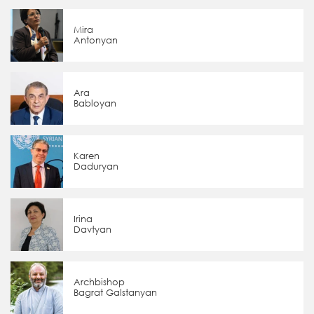
Mira
Antonyan
Ara
Babloyan
Karen
Daduryan
Irina
Davtyan
Archbishop
Bagrat Galstanyan