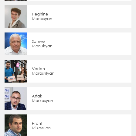
Heghine
Manasyan
Samvel
Manukyan
Vartan
Marashlyan
Artak
Markosyan
Hrant
Mikaelian