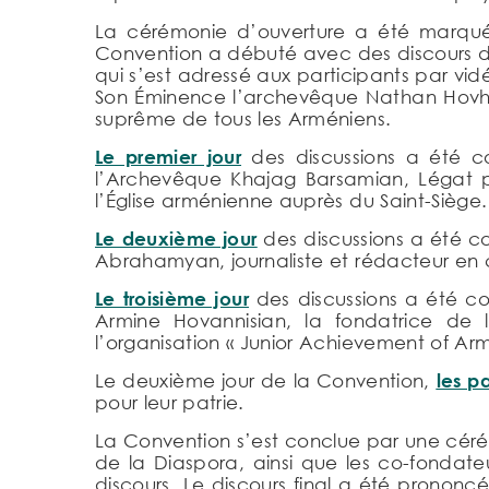
La cérémonie d’ouverture a été marquée
Convention a débuté avec des discours de
qui s’est adressé aux participants par vid
Son Éminence l’archevêque Nathan Hovh
suprême de tous les Arméniens.
Le premier jour
des discussions a été con
l’Archevêque Khajag Barsamian, Légat pa
l’Église arménienne auprès du Saint-Siège.
Le deuxième jour
des discussions a été co
Abrahamyan, journaliste et rédacteur en c
Le troisième jour
des discussions a été con
Armine Hovannisian, la fondatrice de 
l’organisation « Junior Achievement of Arm
Le deuxième jour de la Convention,
les pa
pour leur patrie.
La Convention s’est conclue par une cérém
de la Diaspora, ainsi que les co-fondate
discours. Le discours final a été pronon