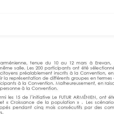
arménienne, tenue du 10 au 12 mars à Erevan, a 
me salle. Les 200 participants ont été sélectionn
es citoyens préalablement inscrits à la Convention,
ntir la représentation de différents groupes en terme
cipants à la Convention. Malheureusement, en raison
 personne à la Convention.
rmi les 15 de l’initiative Le FUTUR ARMÉNIEN, ont ét
» et « Croissance de la population » ․ Les scénari
loppés pendant cinq mois consécutifs par des co
s.