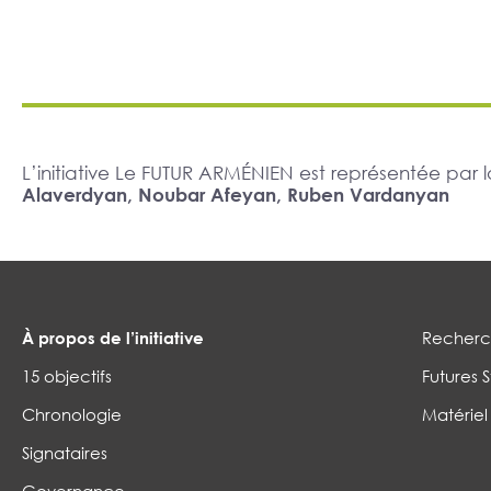
L’initiative Le FUTUR ARMÉNIEN est représentée pa
Alaverdyan, Noubar Afeyan, Ruben Vardanyan
À propos de l’initiative
Recherch
15 objectifs
Futures S
Chronologie
Matériel
Signataires
Governance