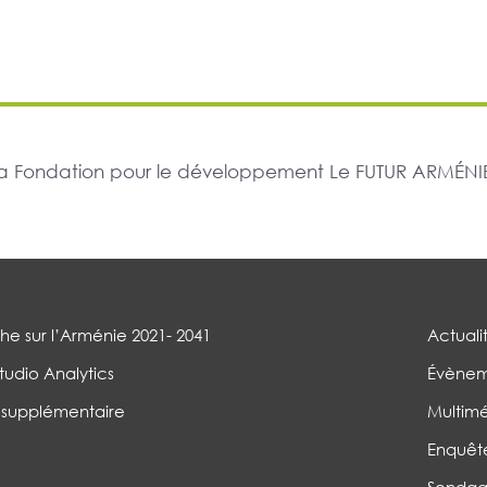
r la Fondation pour le développement Le FUTUR ARMÉNIE
e sur l’Arménie 2021- 2041
Actuali
tudio Analytics
Évènem
 supplémentaire
Multim
Enquêt
Sondag