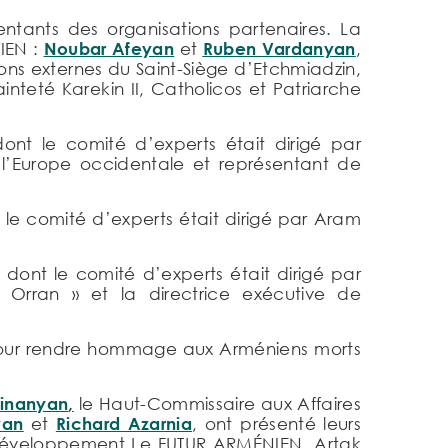
tants des organisations partenaires. La
IEN :
Noubar Afeyan
et
Ruben Vardanyan
,
ions externes du Saint-Siège d’Etchmiadzin,
nteté Karekin II, Catholicos et Patriarche
dont le comité d’experts était dirigé par
 l’Europe occidentale et représentant de
 le comité d’experts était dirigé par Aram
 dont le comité d’experts était dirigé par
 Orran » et la directrice exécutive de
ur rendre hommage aux Arméniens morts
Sinanyan
,
le Haut-Commissaire aux Affaires
yan
et
Richard Azarnia
, ont présenté leurs
le développement Le FUTUR ARMÉNIEN, Artak