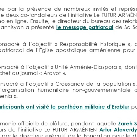
 par la présence de nombreux invités et représen
 deux co-fondateurs de l’initiative Le FUTUR ARMÉN
éo en ligne. Ensuite, le directeur du bureau des relat
annisyan a présenté
le message patriarcal
de Sa Sai
sacré à l’objectif « Responsabilité historique », 
triarcal de l’Église apostolique arménienne pour
nsacré à l’objectif « Unité Arménie-Diaspora », dont
hef du journal « Aravot ».
sacré à l’objectif « Croissance de la population »,
l’organisation humanitaire non-gouvernementale «
enia ».
rticipants ont visité le panthéon militaire d’Erablur
po
onie officielle de clôture, pendant laquelle
Zareh 
urs de l’initiative Le FUTUR ARMÉNIEN
Artur Alaverd
cé par le directeur exécutif de la Fondation pour 