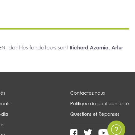
N, dont les fondateurs sont
Richard Azarnia, Artur
tés
Contactez nous
ents
Politique de confidentialité
édia
Questions et Réponses
es
es