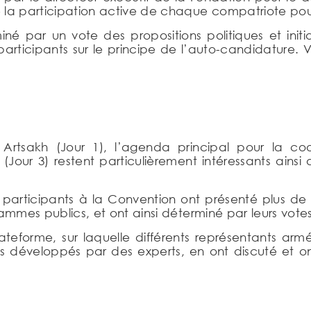
la participation active de chaque compatriote pour rem
 par un vote des propositions politiques et initiativ
participants sur le principe de l’auto-candidature. V
Artsakh (Jour 1), l’agenda principal pour la coo
 (Jour 3) restent particulièrement intéressants ainsi 
les participants à la Convention ont présenté plus d
mmes publics, et ont ainsi déterminé par leurs votes le
teforme, sur laquelle différents représentants arm
s développés par des experts, en ont discuté et ont