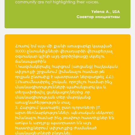
community are not highlighting their voices.
Yelena A., USA
Соавтор инициативы
Հուսով եմ այս մի քանի առաջարկը կապված
50000 ընտանիքների վերադարձի վերաբերյալ
օգտակար կլինի այդ գործընթացը սկսելու
ճանապարհին։
1.Կազմակերպել հարցում (առցանց) հայկական
սփյուռքի շրջանում (իմանալու համար թե
որքան ընտաիք է պատրաստ ներգաղթել ՀՀ)։
2.Ուսումնասիրել շուկան, որոշելու համար ինչ
մասնագիտությունների պահանջարկ կա և
տեղափոխվել ցանկացողներից ,որ
մասնագիտության տեր մարդկանց
առաջնահերթություն տալ։
3. Հարցում կատարել ըստ ոլորտների (IT,
արտ.ձեռնարկություններ, պետական սեկտոր)
իմանալու համար ինչ թափուր հաստիքներ են
առկա և արդյոք պատրաստ են այդ
հաստիքներում սփյուռքից ժամանած
մասնագետների ընդունել։