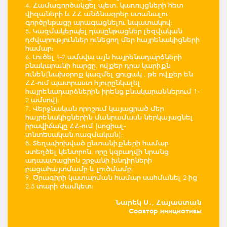
4. Համագործակցել պետ. կառույցների հետ
վիզաների և ՀՀ անձնագրեր ստանալու
գործընթացը արագացնելու նպատակով։
5. Կազմակերպել դասընթացներ լեզվական
դժվարություններ ունեցող մեր հայրենակիցների
համար։
6. Լուծել 1-2 ամսվա այն հայրենադարձների
բնակարանի հարցը, ովքեր դրա կարիքն
ունեն(նախօրոք կազմել ցուցակ , թե ովքեր են
ՀՀ-ում պատրաստ հյուրընկալել
հայրենադարձներին իրենց բնակարաններում 1-
2 ամսով)։
7. Վերջնական որոշում կայացրած մեր
հայրենակիցներին մանրամասն ներկայացնել
իրավիճակը ՀՀ-ում (սոցիալ-
տնտեսական,ռազմական)։
8. Տեղափոխված ընտանիքների համար
ստեղծել կենտրոն, որը կզբաղվի նրանց
ադապտացիոն շրջանի խնդիրների
բացահայտմամբ և լուծմամբ։
9. Ծրագիրի կատարման համար սահմանել 2-ից
2.5 տարի ժամկետ։
Նարեկ Ս․, Հայաստան
Соавтор инициативы