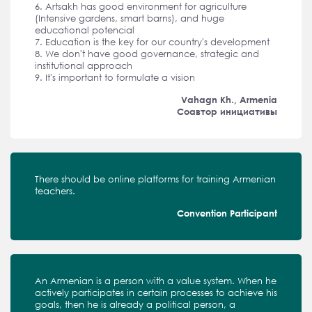
6. Artsakh has good environment for agriculture
(Intensive gardens, smart barns), and huge
educational potencial
7. Education is the key for our country's development
8. We don't have good governance, strategic and
institutional approach
9. It's important to formulate a vision
Vahagn Kh., Armenia
Соавтор инициативы
There should be online platforms for training Armenian
teachers.
Convention Participant
An Armenian is a person with a value system. When he
actively participates in certain processes to achieve his
goals, then he is already a political person, a