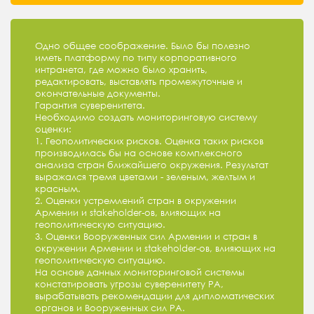
Одно общее соображение. Было бы полезно
иметь платформу по типу корпоративного
интранета, где можно было хранить,
редактировать, выставлять промежуточные и
окончательные документы.
Гарантия суверенитета.
Необходимо создать мониторинговую систему
оценки:
1. Геополитических рисков. Оценка таких рисков
производилась бы на основе комплексного
анализа стран ближайшего окружения. Результат
выражался тремя цветами - зеленым, желтым и
красным.
2. Оценки устремлений стран в окружении
Армении и stakeholder-ов, влияющих на
геополитическую ситуацию.
3. Оценки Вооруженных сил Армении и стран в
окружении Армении и stakeholder-ов, влияющих на
геополитическую ситуацию.
На основе данных мониторинговой системы
констатировать угрозы суверенитету РА,
вырабатывать рекомендации для дипломатических
органов и Вооруженных сил РА.