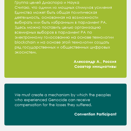
Группа целей Диаспора и Наука
Считаю, что одним из мощных стимулов усиления
Единства может быть общая политическая
деятельность, основанная на возможности
выбирать или быть избранным в парламент РА.
Здесь можно поставить целью организацию
всемирных выборов в парламент РА по
электронному голосованию на основе технологии
blockchain и на основе этой технологии создать
ряд государственных и общественных цифровых
экосистем.
Александр А., Россия
Соавтор инициативы
We must create a mechanism by which the peoples
who experienced Genocide can receive
compensation for the losses they suffered.
Convention Participant