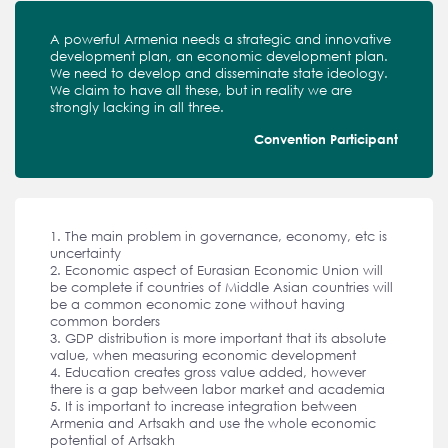
A powerful Armenia needs a strategic and innovative
development plan, an economic development plan.
We need to develop and disseminate state ideology.
We claim to have all these, but in reality we are
strongly lacking in all three.
Convention Participant
1. The main problem in governance, economy, etc is
uncertainty
2. Economic aspect of Eurasian Economic Union will
be complete if countries of Middle Asian countries will
be a common economic zone without having
common borders
3. GDP distribution is more important that its absolute
value, when measuring economic development
4. Education creates gross value added, however
there is a gap between labor market and academia
5. It is important to increase integration between
Armenia and Artsakh and use the whole economic
potential of Artsakh