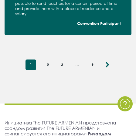
possible to send teachers for a certain period of time
and provide them with a place of residence and a
salary.
Convention Participant
1
2
3
…
9
Инициатива The FUTURE ARMENIAN представлена
фондом развития The FUTURE ARMENIAN и
финансируется его инициаторами
Ричардом