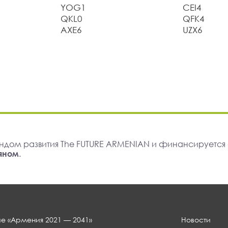
YOG1
CEI4
QKL0
QFK4
AXE6
UZX6
ндом развития The FUTURE ARMENIAN и финансируется
яном
.
е «Армения 2021 — 2041»
Новости