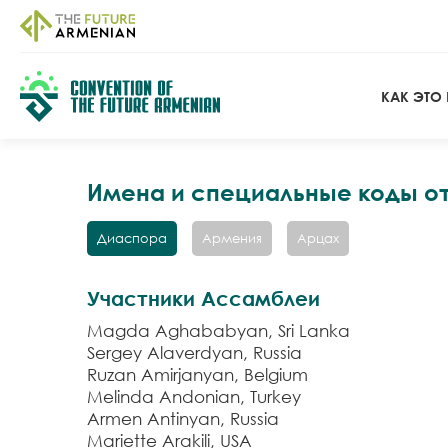
КАК ЭТО 
Имена и специальные коды о
Диаспора
Армения
Арцах
Участники Ассамблеи
Magda Aghababyan, Sri Lanka
Sergey Alaverdyan, Russia
Ruzan Amirjanyan, Belgium
Melinda Andonian, Turkey
Armen Antinyan, Russia
Mariette Arakili, USA