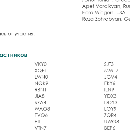
Apet Vardikyan, Rus
Flora Wiegers, USA
Roza Zohrabyan, G
сь от участия.
астников
VKY0
SJT3
XQE1
MWL7
LWN0
JGV4
NQK9
EKY6
RBN1
ILN9
JIA8
YDX3
RZA4
DDY3
WAO8
LOY9
EVQ6
ZQR4
ETL1
UWG8
VTN7
BEP6