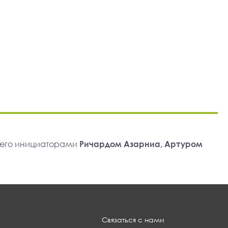
 его инициаторами
Ричардом Азарниа, Артуром
Связаться с нами