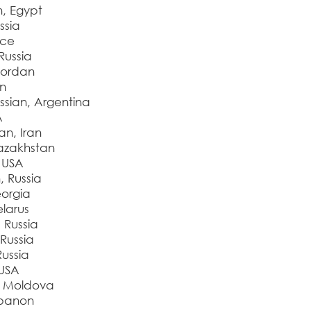
, Egypt
ssia
nce
Russia
Jordan
n
sian, Argentina
A
n, Iran
azakhstan
 USA
 Russia
orgia
larus
Russia
Russia
ussia
 USA
 Moldova
ebanon