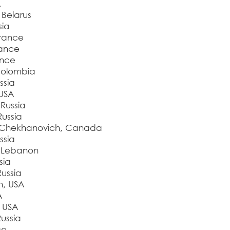
A
Belarus
sia
France
rance
ance
Colombia
ssia
USA
Russia
ussia
/Chekhanovich, Canada
ssia
, Lebanon
sia
Russia
n, USA
A
, USA
ussia
ce