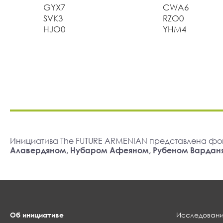
GYX7
CWA6
SVK3
RZO0
HJO0
YHM4
Инициатива The FUTURE ARMENIAN представлена фо
Алавердяном, Нубаром Афеяном, Рубеном Вардан
Об инициативе
Исследовани