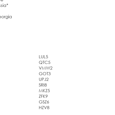
sia*
eorgia
LUL5
QTC5
VMW2
GOT3
UPJ2
SRI8
MKZ5
ZFK9
GSZ6
HZV8