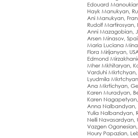
Edouard Manoukian
Hayk Manukyan, Ru
Ani Manukyan, Fra
Rudolf Martirosyan, 
Anni Mazagobian, 
Arsen Minasov, Spai
Maria Luciana Minas
Flora Mirijanyan, US
Edmond Mirzakhania
Mher Mkhitaryan, K
Varduhi Mkrtchyan,
Lyudmila Mkrtchyan,
Ana Mkrtichyan, Ge
Karen Muradyan, Be
Karen Nagapetyan, 
Anna Nalbandyan, 
Yulia Nalbandyan, R
Nelli Navasardyan,
Vazgen Oganesian,
Houry Papazian, L