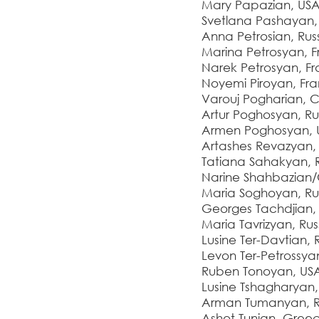
Mary Papazian, US
Svetlana Pashayan, 
Anna Petrosian, Rus
Marina Petrosyan, 
Narek Petrosyan, F
Noyemi Piroyan, Fr
Varouj Pogharian, 
Artur Poghosyan, Ru
Armen Poghosyan, 
Artashes Revazyan, 
Tatiana Sahakyan, R
Narine Shahbazian
Maria Soghoyan, Ru
Georges Tachdjian
Maria Tavrizyan, Rus
Lusine Ter-Davtian, 
Levon Ter-Petrossya
Ruben Tonoyan, US
Lusine Tshagharyan
Arman Tumanyan, R
Ashot Tunian, Gree