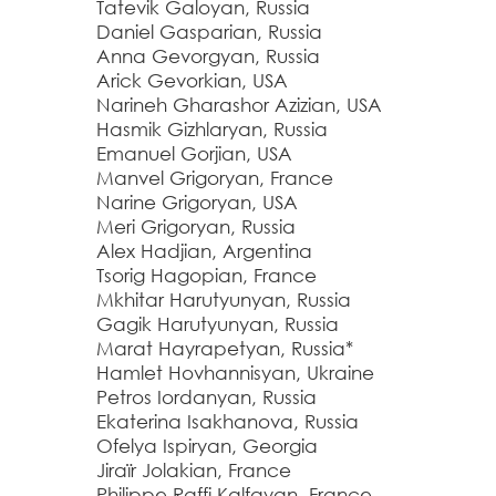
Tatevik Galoyan, Russia
Daniel Gasparian, Russia
Anna Gevorgyan, Russia
Arick Gevorkian, USA
Narineh Gharashor Azizian, USA
Hasmik Gizhlaryan, Russia
Emanuel Gorjian, USA
Manvel Grigoryan, France
Narine Grigoryan, USA
Meri Grigoryan, Russia
Alex Hadjian, Argentina
Tsorig Hagopian, France
Mkhitar Harutyunyan, Russia
Gagik Harutyunyan, Russia
Marat Hayrapetyan, Russia*
Hamlet Hovhannisyan, Ukraine
Petros Iordanyan, Russia
Ekaterina Isakhanova, Russia
Ofelya Ispiryan, Georgia
Jiraïr Jolakian, France
Philippe Raffi Kalfayan, France