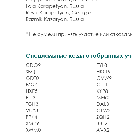
Lala Karapetyan, Russia
Revik Karapetyan, Georgia
Razmik Kazaryan, Russia
* Не сумели принять участие или отказали
Специальные коды отобранных уч
CDO9
EYL8
SBQ1
HKO6
GDT0
GVW9
FZQ4
OTT1
HXE5
XYP8
EJT3
MER0
TGH3
DAL3
VUY3
OLW2
PPK4
ZQH2
XMP9
BBF2
XWM0
AVX2