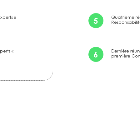
xperts «
Quatrième ré
5
Responsabilit
perts «
Dernière réun
6
première Co