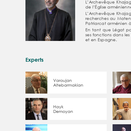
L’Archevêque Khajag 
de l’Église arménienn
L’Archevêque Khajag 
recherches au Matenad
Patriarcat arménien 
En tant que Légat pa
ses fonctions dans le
et en Espagne.
Experts
Varoujan
Altebarmakian
Hayk
Demoyan