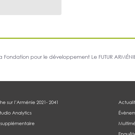
r la Fondation pour le développement Le FUTUR ARMÉNIE
e sur l’Arménie 2021- 2041
Actuali
tudio Analytics
Évènem
 supplémentaire
Multim
Enquêt