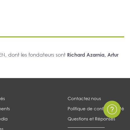
N, dont les fondateurs sont
Richard Azarnia, Artur
tés
Contactez nous
ents
Politique de confidentialité
édia
Questions et Réponses
es