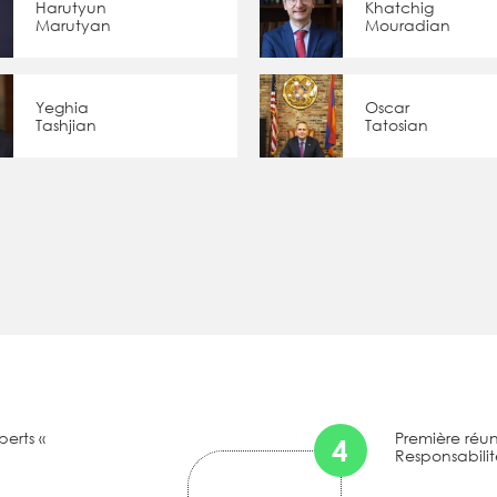
Harutyun
Khatchig
Marutyan
Mouradian
Yeghia
Oscar
Tashjian
Tatosian
erts «
Première réu
4
Responsabilit