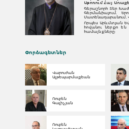
Աթոռում Հայ Առաքե
Գերաշնորհ Տեր Խաժ
Գերմանիայում, Եր
Մատենադարանում, Վ
Որպես Արևմտյան Ե
հովանու ներքո են 
համայնքները։
Փորձագետներ
Վարուժան
Ալթեպարմաքեան
Ռուբեն
Գալիչյան
Ռուբեն
Կարապետյան