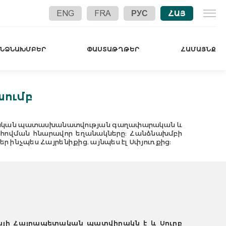
ENG
FRA
РУС
ՀԱՅ
ԱՆՁՆԱԽՄԲԵՐ
ՓԱՍՏԱԹՂԹԵՐ
ՀԱՄԱՅՆՔ
ումբ
տմական պատասխանատվության գաղափարական և
ահովման հնարավոր եղանակները: Հանձնախմբի
ինչպես Հայրենիքից, այնպես էլ Սփյուռքից:
այի Հայրապետական պատվիրակ
ն է
և
Սուրբ