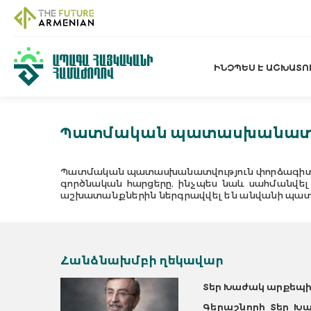
ԻՆՉՊԵՍ Է ԱՇԽԱՏՈ
Պատմական պատասխանատվո
Պատմական պատասխանատվություն փորձագիտա
գործնական հարցերը, ինչպես նաև սահմանվե
աշխատանքներին ներգրավվել են անվանի պատմա
Հանձնախմբի ղեկավար
Տեր Խաժակ արքեպ
Գերաշնորհ Տեր Խ