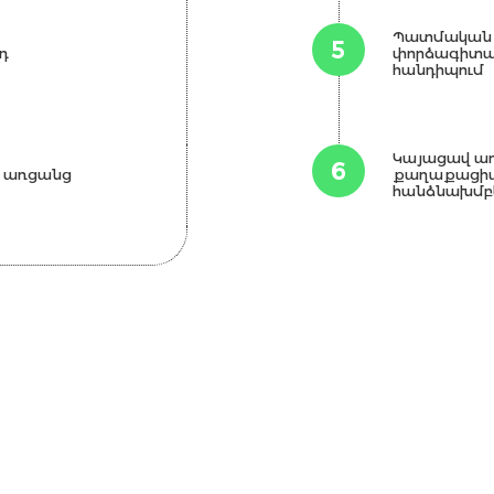
Պատմական 
5
դ
փորձագիտակ
հանդիպում
Կայացավ ա
6
դ առցանց
քաղաքացիա
հանձնախմբե