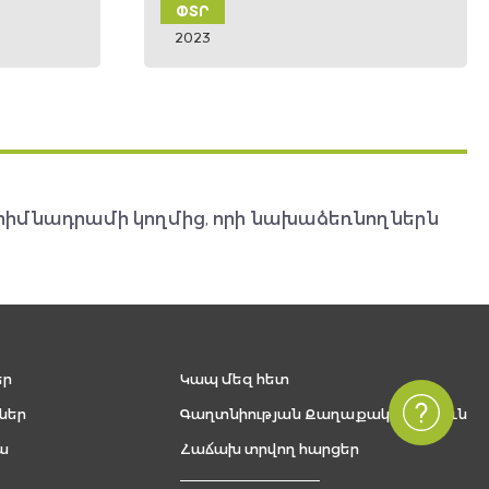
ԴԿՏ
2022
հիմնադրամի կողմից, որի նախաձեռնողներն
եր
Կապ մեզ հետ
ներ
Գաղտնիության Քաղաքականություն
ա
Հաճախ տրվող հարցեր