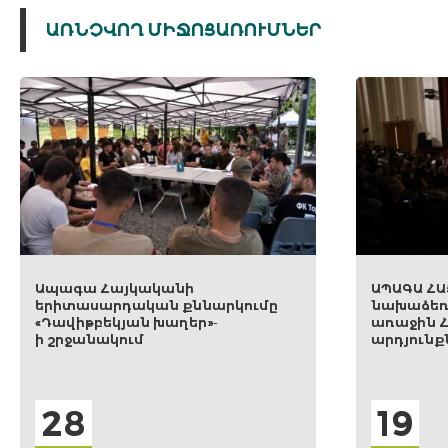
ԱՌՆՉՎՈՂ ՄԻՋՈՑԱՌՈՒՄՆԵՐ
ի
ԱՊԱԳԱ ՀԱՅԿԱԿԱՆԸ
ննարկումը
նախաձեռնությունն ամփոփեց
ր»-
առաջին Համաժողովի
արդյունքները
19