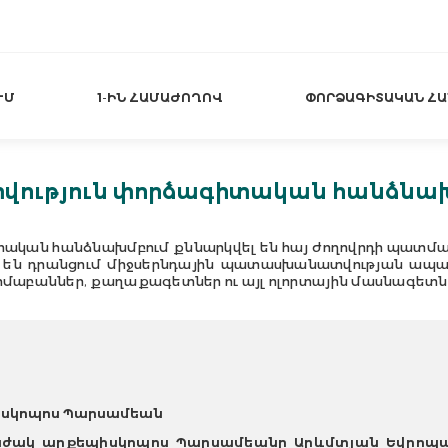
ՒՄ
1-ԻՆ ՀԱՄԱԺՈՂՈՎ
ՓՈՐՁԱԳԻՏԱԿԱՆ Հ
ւթյուն փորձագիտական հանձնախ
կան հանձնախմբում քննարկվել են հայ ժողովրդի պա
լ են դրանցում միջսերնդային պատասխանատվության ապ
բաններ, քաղաքագետներ ու այլ ոլորտային մասնագետներ 
իսկոպոս Պարսամեան
աժակ արքեպիսկոպոս Պարսամեանը
Արևմտյան Եվրոպ