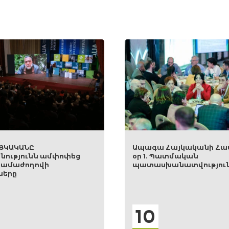
Ապագա Հայկականի Համաժողով
Կայա
օր 1. Պատմական
համա
պատասխանատվություն
քաղա
փորձ
վերջի
10
0