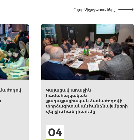
Բոլոր Միջոցառումները
ցավ առաջին
Պատմական
հայկական
պատասխանատվութ
քացիական Համաժողովի
փորձագիտական հա
ագիտական հանձնախմբերի
չորրորդ առցանց հ
ն հանդիպումը
4
15