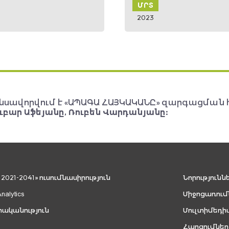
ՄՐՏ
ՓՏՐ
2023
2023
նսավորվում է «ԱՊԱԳԱ ՀԱՅԿԱԿԱՆԸ» զարգացման 
ւբար Աֆեյանը, Ռուբեն Վարդանյանը:
021-2041» ուսումնասիրություն
Նորությունն
Analytics
Միջոցառում
րականություն
Մուլտիմեդի
Հարցումներ