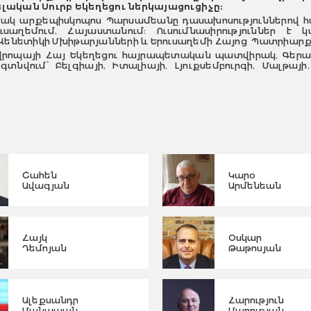
լական Սուրբ Եկեղեցու ներկայացուցիչ
ը:
ակ արքեպիսկոպոս Պարսամեանը դասախոսություններով հանդ
ուսաղեմում, Հայաստանում: Ուսումնասիրություններ
ենետիկի Մխիթարյանների և Երուսաղեմի Հայոց Պատրիարք
վրոպայի Հայ Եկեղեցու հայրապետական պատվիրակ, Գեր
գտնվում՝ Բելգիայի, Իտալիայի, Լյուքսեմբուրգի, Մալթայ
Շահեն
Կարօ
Ավագյան
Արմենեան
Հայկ
Օսկար
Դեմոյան
Թաթոսյան
Ալեքսանդր
Հարություն
Մանասյան
Մարության