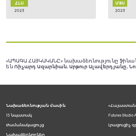
ՄՅՍ
2023
«ԱՊԱԳԱ ՀԱՅԿԱԿԱՆԸ» նախաձեռնությունը ֆինա
են
Ռիչարդ Ազարնիան, Արթուր Ալավերդյանը, Նո
Նախաձեռնության մասին
«Հայաստան 2
15 նպատակ
Futures Studio 
Ժամանակացույց
Լրացուցիչ գ
Նախաձեռնողներ