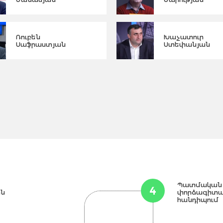
Ռուբեն
Խաչատուր
Սաֆրաստյան
Ստեփանյան
Պատմական 
4
ին
փորձագիտա
հանդիպում