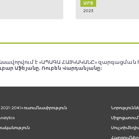
Տ
ՓՏՐ
3
2023
նսավորվում է «ԱՊԱԳԱ ՀԱՅԿԱԿԱՆԸ» զարգացման 
ւբար Աֆեյանը, Ռուբեն Վարդանյանը:
021-2041» ուսումնասիրություն
Նորությունն
Analytics
Միջոցառում
րականություն
Մուլտիմեդի
Հարցումներ