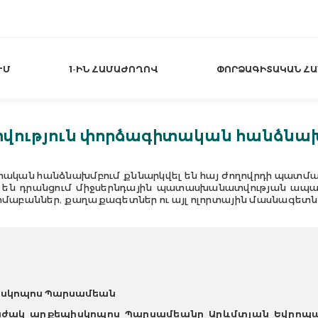
ՒՄ
1-ԻՆ ՀԱՄԱԺՈՂՈՎ
ՓՈՐՁԱԳԻՏԱԿԱՆ Հ
ւթյուն փորձագիտական հանձնախ
կան հանձնախմբում քննարկվել են հայ ժողովրդի պա
լ են դրանցում միջսերնդային պատասխանատվության ապ
բաններ, քաղաքագետներ ու այլ ոլորտային մասնագետներ 
իսկոպոս Պարսամեան
աժակ արքեպիսկոպոս Պարսամեանը
Արևմտյան Եվրոպ