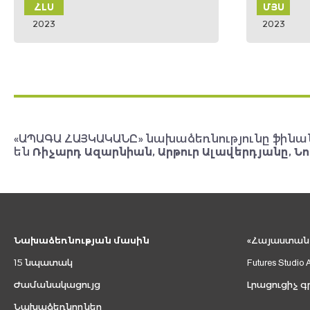
ՄՅՍ
ՄՐ
2023
202
«ԱՊԱԳԱ ՀԱՅԿԱԿԱՆԸ» նախաձեռնությունը ֆինա
են
Ռիչարդ Ազարնիան, Արթուր Ալավերդյանը, Նո
Նախաձեռնության մասին
«Հայաստան 2
15 նպատակ
Futures Studio 
Ժամանակացույց
Լրացուցիչ գ
Նախաձեռնողներ