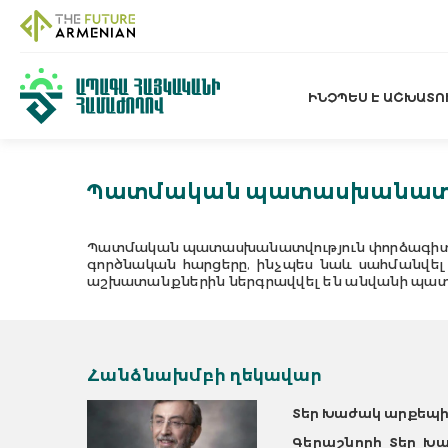
ԻՆՉՊԵՍ Է ԱՇԽԱՏՈ
Պատմական պատասխանատվո
Պատմական պատասխանատվություն փորձագիտա
գործնական հարցերը, ինչպես նաև սահմանվե
աշխատանքներին ներգրավվել են անվանի պատմա
Հանձնախմբի ղեկավար
Տեր Խաժակ արքեպ
Գերաշնորհ Տեր Խ