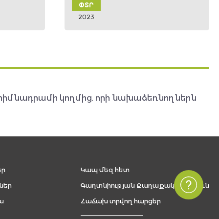
ԴԿՏ
2022
հիմնադրամի կողմից, որի նախաձեռնողներն
եր
Կապ մեզ հետ
ներ
Գաղտնիության Քաղաքականություն
ա
Հաճախ տրվող հարցեր