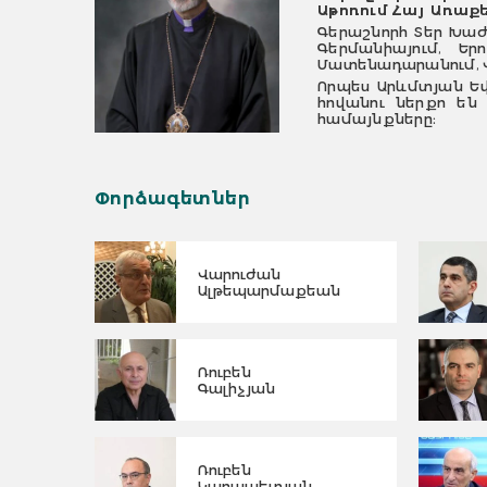
Աթոռում Հայ Առաքե
Գերաշնորհ Տեր Խաժ
Գերմանիայում, Եր
Մատենադարանում, Վ
Որպես Արևմտյան Ե
հովանու ներքո են 
համայնքները։
Փորձագետներ
Վարուժան
Ալթեպարմաքեան
Ռուբեն
Գալիչյան
Ռուբեն
Կարապետյան