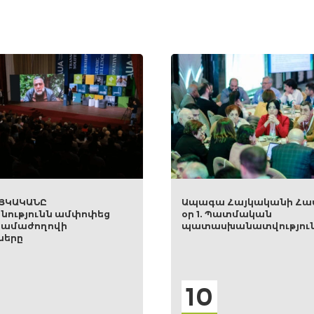
գա Հայկականի Համաժողով
Կայացավ առաջին
. Պատմական
համահայկական
ասխանատվություն
քաղաքացիական Հ
փորձագիտական հ
վերջին հանդիպում
0
04