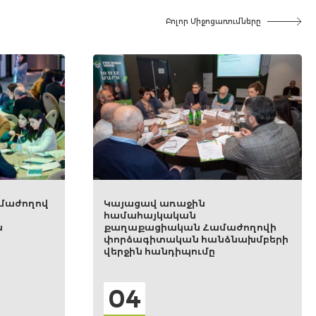
Բոլոր Միջոցառումները
Պատմական
պատասխանատվություն
ամաժողովի
փորձագիտական հանձնախումբ.
անձնախմբերի
չորրորդ առցանց հանդիպում
ը
15