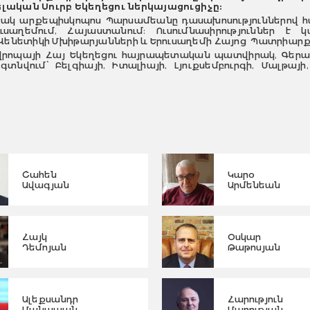
լական Սուրբ Եկեղեցու ներկայացուցիչ
ը:
ակ արքեպիսկոպոս Պարսամեանը դասախոսություններով հանդ
ուսաղեմում, Հայաստանում: Ուսումնասիրություններ
ենետիկի Մխիթարյանների և Երուսաղեմի Հայոց Պատրիարք
վրոպայի Հայ Եկեղեցու հայրապետական պատվիրակ, Գեր
գտնվում՝ Բելգիայի, Իտալիայի, Լյուքսեմբուրգի, Մալթայ
Շահեն
Կարօ
Ավագյան
Արմենեան
Հայկ
Օսկար
Դեմոյան
Թաթոսյան
Ալեքսանդր
Հարություն
Մանասյան
Մարության