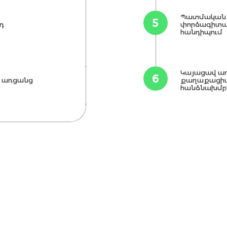
Պատմական 
5
դ
փորձագիտակ
հանդիպում
Կայացավ ա
6
դ առցանց
քաղաքացիա
հանձնախմբե