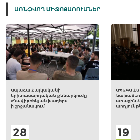
ԱՌՆՉՎՈՂ ՄԻՋՈՑԱՌՈՒՄՆԵՐ
ԱՊԱԳԱ ՀԱՅԿԱԿԱՆԸ
Ապա
նախաձեռնությունն ամփոփեց
օր 1
առաջին Համաժողովի
պատ
արդյունքները
19
1