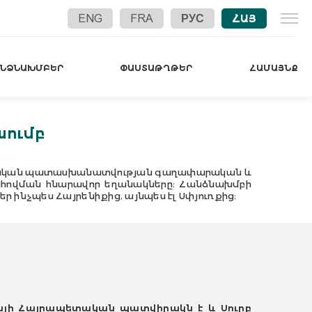
ENG
FRA
РУС
ՀԱՅ
ԱՆՁՆԱԽՄԲԵՐ
ՓԱՍՏԱԹՂԹԵՐ
ՀԱՄԱՅՆՔ
ումբ
տմական պատասխանատվության գաղափարական և
ահովման հնարավոր եղանակները: Հանձնախմբի
ինչպես Հայրենիքից, այնպես էլ Սփյուռքից:
այի Հայրապետական պատվիրակ
ն է
և
Սուրբ