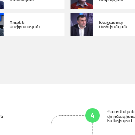
Ռուբեն
Խաչատուր
Սաֆրաստյան
Ստեփանյան
Պատմական 
4
ին
փորձագիտա
հանդիպում