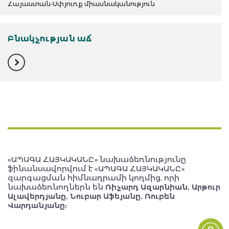
Հայաստան-Սփյուռք միասնականություն
Բնակչության աճ
«ԱՊԱԳԱ ՀԱՅԿԱԿԱՆԸ» նախաձեռնությունը
ֆինանսավորվում է «ԱՊԱԳԱ ՀԱՅԿԱԿԱՆԸ»
զարգացման հիմնադրամի կողմից, որի
նախաձեռնողներն են
Ռիչարդ Ազարնիան, Արթուր
Ալավերդյանը, Նուբար Աֆեյանը, Ռուբեն
Վարդանյանը: