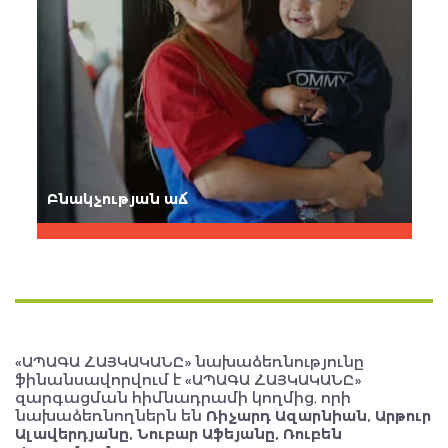
Բնակչության աճ
«ԱՊԱԳԱ ՀԱՅԿԱԿԱՆԸ» նախաձեռնությունը
ֆինանսավորվում է «ԱՊԱԳԱ ՀԱՅԿԱԿԱՆԸ»
զարգացման հիմնադրամի կողմից, որի
նախաձեռնողներն են
Ռիչարդ Ազարնիան, Արթուր
Ալավերդյանը, Նուբար Աֆեյանը, Ռուբեն