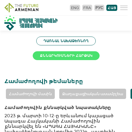
ENG
FRA
РУС
ՀԱՅ
ԴԱՌՆԱԼ ՆԱԽԱՁԵՌՆՈՂ
ՔՆՆԱՐԿՈՒՄՆԵՐԻ ՀԱՐԹԱԿ
Համաժողովի թեմաները
Համաժողովի մասին
Քաղաքացիական ասամբլեա
Համաժողովին քննարկված նպատակները
2023 թ. մարտի 10-12-ը Երևանում կայացած
Ապագա Հայկականի Համաժողովին
քննարկվել են «ԱՊԱԳԱ ՀԱՅԿԱԿԱՆԸ»
նախաձեռնության կողմից 2021թ․ ապրիլին