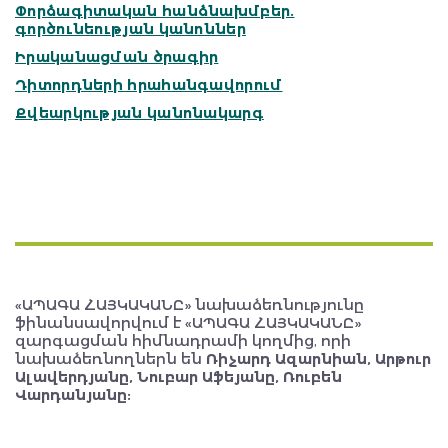
Futures Studio
Փորձագիտական հանձնախմբեր.
գործունեության կանոններ
Հարցումներ
Իրականացման ծրագիր
Բլից հարցեր
Դիտորդների հրահանգավորում
Լրացուցիչ գրականություն
Քվեարկության կանոնակարգ
«ԱՊԱԳԱ ՀԱՅԿԱԿԱՆԸ» նախաձեռնությունը
ֆինանսավորվում է «ԱՊԱԳԱ ՀԱՅԿԱԿԱՆԸ»
զարգացման հիմնադրամի կողմից, որի
նախաձեռնողներն են
Ռիչարդ Ազարնիան, Արթուր
Ալավերդյանը, Նուբար Աֆեյանը, Ռուբեն
Վարդանյանը: