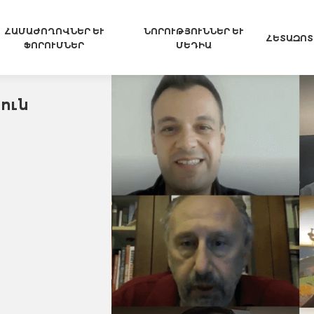
ՀԱՄԱԺՈՂՈՎՆԵՐ ԵՒ Ֆ
ՆՈՐՈՒԹՅՈՒՆՆԵՐ ԵՒ Մ
ՀԵՏԱԶՈՏ
ՈՐՈՒՄՆԵՐ
ԵԴԻԱ
ուն