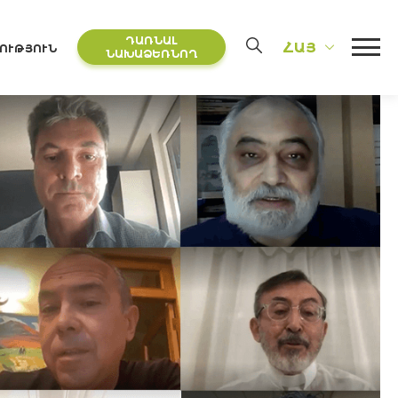
ԴԱՌՆԱԼ
ՀԱՅ
ՈՒԹՅՈՒՆ
ՆԱԽԱՁԵՌՆՈՂ