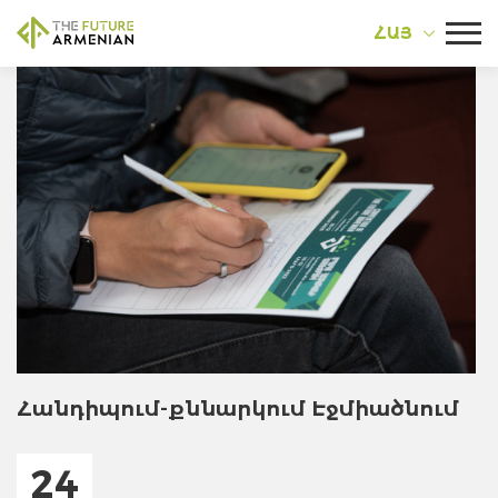
ՀԱՅ
Հանդիպում-քննարկում Էջմիածնում
24