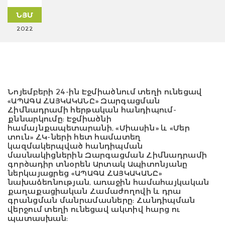
ՆՅՄ
2022
Նոյեմբերի 24-ին Էջմիածնում տեղի ունեցավ
«ԱՊԱԳԱ ՀԱՅԿԱԿԱՆԸ» Զարգացման
Հիմնադրամի հերթական հանդիպում-
քննարկումը: Էջմիածնի
համայնքապետարանի, «Միասին» և «Մեր
տուն» ՀԿ-ների հետ համատեղ
կազմակերպված հանդիպման
մասնակիցներին Զարգացման Հիմնադրամի
գործադիր տնօրեն Արտակ Ապիտոնյանը
ներկայացրեց «ԱՊԱԳԱ ՀԱՅԿԱԿԱՆԸ»
նախաձեռնության, առաջին համահայկական
քաղաքացիական Համաժողովի և դրա
գրանցման մանրամասները: Հանդիպման
վերջում տեղի ունեցավ ակտիվ հարց ու
պատասխան: