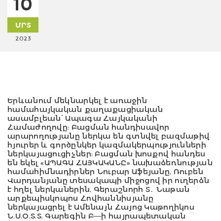
10
ՄՐՏ
2023
Երևանում մեկնարկել է առաջին
համահայկական քաղաքացիական
ասամբլեան՝ Ապագա Հայկականի
Համաժողովը
:
Բացման հանդիսավոր
արարողությանը ներկա են գտնվել բազմաթիվ
հյուրեր և գործընկեր կազմակերպությունների
ներկայացուցիչներ
:
Բացման խոսքով հանդես
են եկել
«
ԱՊԱԳԱ ՀԱՅԿԱԿԱՆԸ
»
նախաձեռնության
համահիմնադիրներ Նուբար Աֆեյանը
,
Ռուբեն
Վարդանյանը տեսակապի միջոցով իր ուղերձն
է հղել ներկաներին
,
Գերաշնորհ Տ
․
Նաթան
արքեպիսկոպոս Հովհաննիսյանը
ներկայացրել է Ամենայն Հայոց Կաթողիկոս
Ն
.
Ս
.
Օ
.
Տ
.
Տ
.
Գարեգին Բ
—
ի հայրապետական