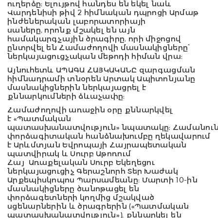
ուղերձը
:
Ելույթով հանդես են եկել նաև
Վարդենիսի թիվ
2
հիմնական դպրոցի Արմաթ
ինժեներական լաբորատորիայի
սաները
,
որոնք մշակել են այն
համակարգչային ծրագիրը
,
որի միջոցով
ընտրվել են Համաժողովի մասնակիցները՝
ներկայացուցչական մեթոդի հիման վրա
:
Այնուհետև ԱՊԱԳԱ ՀԱՅԿԱԿԱՆԸ զարգացման
հիմնադրամի տնօրեն Արտակ Ապիտոնյանը
մասնակիցներին ներկայացրել է
քննարկումների ձևաչափը
:
Համաժողովի առաջին օրը քննարկվել
է
«
Պատմական
պատասխանատվություն
»
նպատակը
:
Համանու
փորձագիտական հանձնախումբը ղեկավարում
է Արևմտյան Եվրոպայի Հայրապետական
պատվիրակ և Սուրբ Աթոռում
Հայ
Առաքելական Սուրբ Եկեղեցու
ներկայացուցիչ Գերաշնորհ Տեր Խաժակ
Արքեպիսկոպոս Պարսամեանը
:
Մարտի
10-
ին
մասնակիցները ծանոթացել են
փորձագետների կողմից մշակված
սցենարներին և ծրագրերին
(«
Պատմական
պատասխանատվություն
»),
քննարկել են