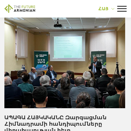
ՀԱՅ
ԱՊԱԳԱ ՀԱՅԿԱԿԱՆԸ Զարգացման
Հիմնադրամի հանդիպումները
վիրահայության հետ