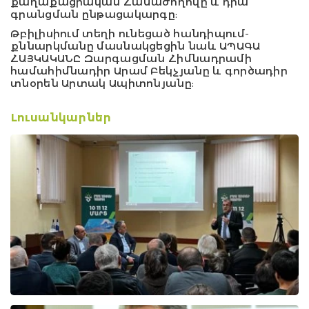
քաղաքացիական Համաժողովը և դրա
գրանցման ընթացակարգը:
Թբիլիսիում տեղի ունեցած հանդիպում-
քննարկմանը մասնակցեցին նաև
ԱՊԱԳԱ
ՀԱՅԿԱԿԱՆԸ
Զարգացման Հիմնադրամի
համահիմնադիր Արամ Բեկչյանը և գործադիր
տնօրեն Արտակ Ապիտոնյանը:
Լուսանկարներ