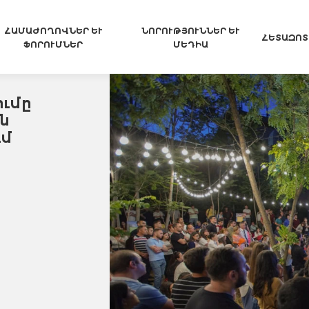
ՀԱՄԱԺՈՂՈՎՆԵՐ ԵՒ Ֆ
ՆՈՐՈՒԹՅՈՒՆՆԵՐ ԵՒ Մ
ՀԵՏԱԶՈՏ
ՈՐՈՒՄՆԵՐ
ԵԴԻԱ
ւմը
ն
ւմ