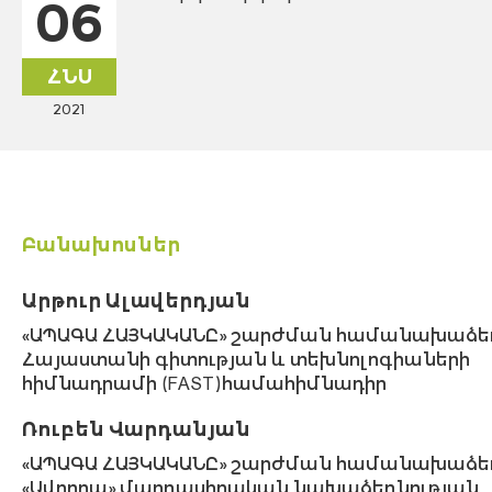
06
ՀՆՍ
2021
Բանախոսներ
Արթուր Ալավերդյան
«ԱՊԱԳԱ ՀԱՅԿԱԿԱՆԸ» շարժման համանախաձեռ
Հայաստանի գիտության և տեխնոլոգիաների
հիմնադրամի (FAST) համահիմնադիր
Ռուբեն Վարդանյան
«ԱՊԱԳԱ ՀԱՅԿԱԿԱՆԸ» շարժման համանախաձեռ
«Ավրորա» մարդասիրական նախաձեռնության