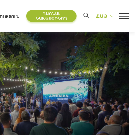
ԴԱՌՆԱԼ
ՀԱՅ
ՈՒԹՅՈՒՆ
ՆԱԽԱՁԵՌՆՈՂ