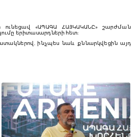
ղի ունեցավ «ԱՊԱԳԱ ՀԱՅԿԱԿԱՆԸ» շարժման
ումը երիտասարդների հետ։
ատակներով, ինչպես նաև քննարկվեցին այդ