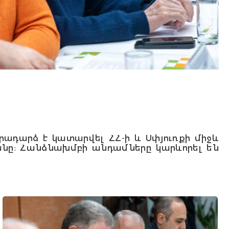
ադարձ է կատարվել ՀՀ-ի և Սփյուռքի միջև
յանը: Հանձնախմբի անդամները կարևորել են