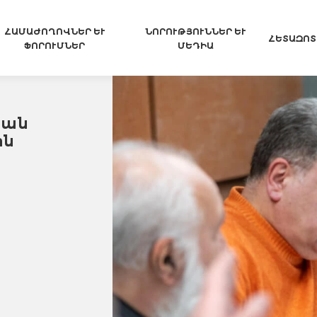
ՀԱՄԱԺՈՂՈՎՆԵՐ ԵՒ Ֆ
ՆՈՐՈՒԹՅՈՒՆՆԵՐ ԵՒ Մ
ՀԵՏԱԶՈՏ
ՈՐՈՒՄՆԵՐ
ԵԴԻԱ
կան
ին