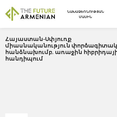
ՆԱԽԱՁԵՌՆՈՒԹՅԱՆ
ՄԱՍԻՆ
Հայաստան-Սփյուռք
միասնականություն փորձագիտա
հանձնախումբ. առաջին հիբրիդայ
հանդիպում