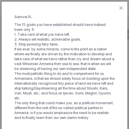
ՀԱՅ
Samvel R.
The 15 goals you have established should have instead
been only 3:
1. Take care of what you have left.
Նախաձեռնության մասին
Ժամանակացույց
Կ
2. Always set realistic, achievable goals.
3. Stop pursuing fairy tales.
If we ever, by some miracle, come to the point as a nation
ԱՐՁԱԳԱՆՔՆԵՐ
where we finally are driven by the motivation to develop and
take care of what we have rather than cry and dream about a
ՆԱԽԱՁԵՌՆՈՂՆԵՐԻՑ ԵՎ
vast Wilsonian Armenia from sea to sea, that is when we will
be deserving of having our own independent state.
ՀԱՄԱԺՈՂՈՎԻ
The most patriotic thing to do and to comprehend for us,
Armenians, is that we should solely focus on building upon the
ՄԱՍՆԱԿԻՑՆԵՐԻՑ
internationally recognized tiny piece of land we have left and
stop talking/daydreaming all the time about Shushi, Kars,
Van, Mush, etc., and focus on Ijevan, Goris, Meghri, Gyumri,
etc.
The only thing that could make you, as a political movement,
different from the rest of the so-called political parties in
Мне кажется, что в выборах в Армении на должность
Armenia, is if you would emphasize the need to be realists
премьер-министра в дальнейшем должны участвовать
and to finally learn from our own damn history.
все Армяне мира, и каждая страна выдвигать своего
кандидата. Таким образом будут вовлечены все Армяне