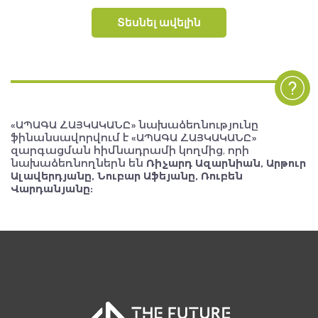
Տեսնել ավելին
«ԱՊԱԳԱ ՀԱՅԿԱԿԱՆԸ» նախաձեռնությունը
ֆինանսավորվում է «ԱՊԱԳԱ ՀԱՅԿԱԿԱՆԸ»
զարգացման հիմնադրամի կողմից, որի
նախաձեռնողներն են
Ռիչարդ Ազարնիան, Արթուր
Ալավերդյանը, Նուբար Աֆեյանը, Ռուբեն
Վարդանյանը: