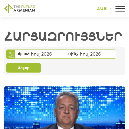
ՀԱՅ
ՀԱՐՑԱԶՐՈՒՅՑՆԵՐ
հուլ 2026
հուլ 2026
Սկսած
Մինչ
Ֆիլտր