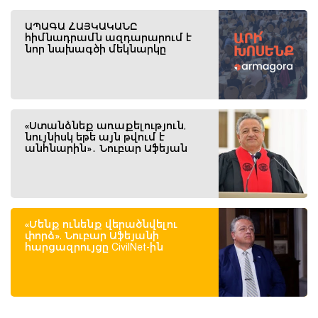
ԱՊԱԳԱ ՀԱՅԿԱԿԱՆԸ
հիմնադրամն ազդարարում է
նոր նախագծի մեկնարկը
«Ստանձնեք առաքելություն,
նույնիսկ եթե այն թվում է
անհնարին»․ Նուբար Աֆեյան
«Մենք ունենք վերածնվելու
փորձ». Նուբար Աֆեյանի
հարցազրույցը CivilNet-ին