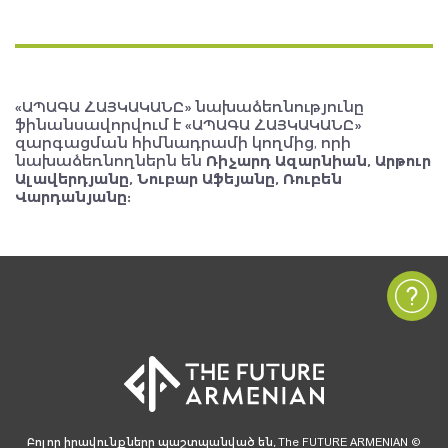
«ԱՊԱԳԱ ՀԱՅԿԱԿԱՆԸ» նախաձեռնությունը
ֆինանսավորվում է «ԱՊԱԳԱ ՀԱՅԿԱԿԱՆԸ»
զարգացման հիմնադրամի կողմից, որի
նախաձեռնողներն են
Ռիչարդ Ազարնիան, Արթուր
Ալավերդյանը, Նուբար Աֆեյանը, Ռուբեն
Վարդանյանը:
Բոլոր իրավունքները պաշտպանված են, The FUTURE ARMENIAN ©