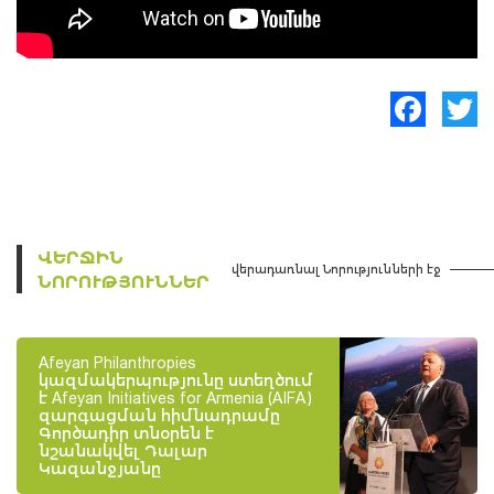
Facebook
Twitte
ՎԵՐՋԻՆ
վերադառնալ Նորությունների էջ
ՆՈՐՈՒԹՅՈՒՆՆԵՐ
Afeyan Philanthropies
կազմակերպությունը ստեղծում
է Afeyan Initiatives for Armenia (AIFA)
զարգացման հիմնադրամը
Գործադիր տնօրեն է
նշանակվել Դալար
Կազանջյանը