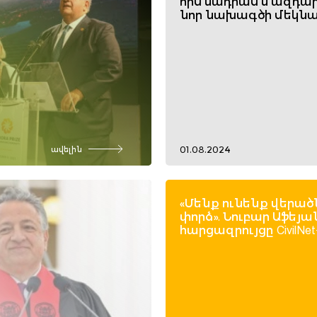
հիմնադրամն ազդար
նոր նախագծի մեկնա
01.08.2024
ավելին
«Մենք ունենք վերած
փորձ». Նուբար Աֆեյա
հարցազրույցը CivilNet