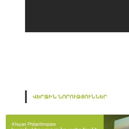
ՎԵՐՋԻՆ ՆՈՐՈՒԹՅՈՒՆՆԵՐ
Afeyan Philanthropies