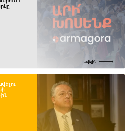
արում է
րկը
ավելին
նվելու
նի
-ին