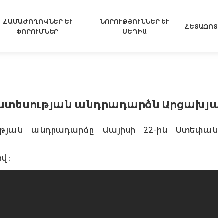
ՀԱՄԱԺՈՂՈՎՆԵՐ ԵՒ Ֆ
ՆՈՐՈՒԹՅՈՒՆՆԵՐ ԵՒ Մ
ՀԵՏԱԶՈՏ
ՈՐՈՒՄՆԵՐ
ԵԴԻԱ
ատեսության անդրադարձն Արցախյա
ւթյան անդրադարձը մայիսի 22-ին Ստեփա
վ։