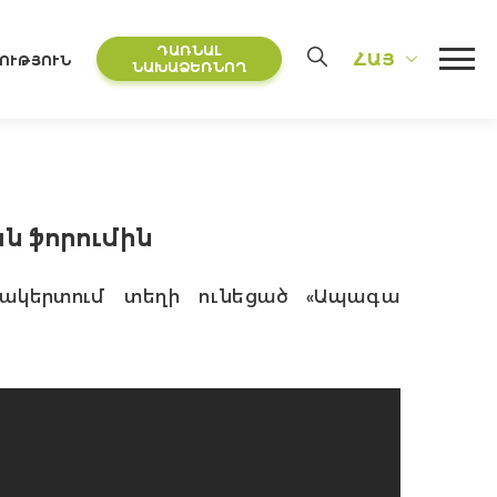
ԴԱՌՆԱԼ
ՀԱՅ
ՈՒԹՅՈՒՆ
ՆԱԽԱՁԵՌՆՈՂ
ն ֆորումին
նակերտում տեղի ունեցած «Ապագա