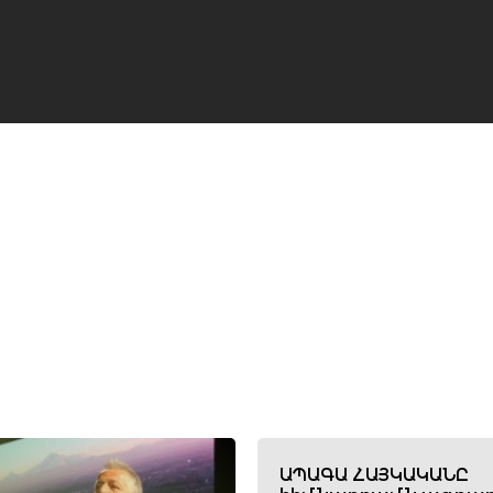
ԱՊԱԳԱ ՀԱՅԿԱԿԱՆԸ