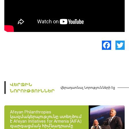
Facebook
Twitte
ՎԵՐՋԻՆ
վերադառնալ Նորությունների էջ
ՆՈՐՈՒԹՅՈՒՆՆԵՐ
Afeyan Philanthropies
կազմակերպությունը ստեղծում
է Afeyan Initiatives for Armenia (AIFA)
զարգացման հիմնադրամը