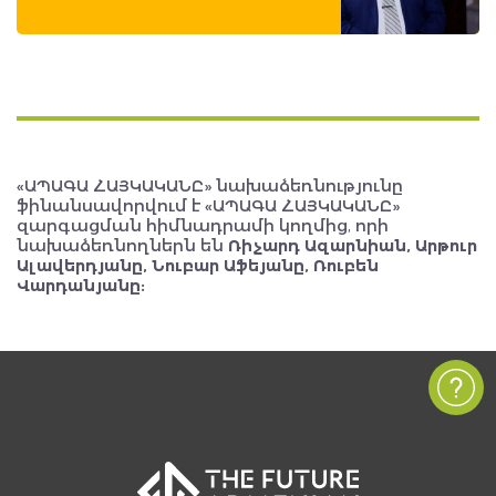
«ԱՊԱԳԱ ՀԱՅԿԱԿԱՆԸ» նախաձեռնությունը
ֆինանսավորվում է «ԱՊԱԳԱ ՀԱՅԿԱԿԱՆԸ»
զարգացման հիմնադրամի կողմից, որի
նախաձեռնողներն են
Ռիչարդ Ազարնիան, Արթուր
Ալավերդյանը, Նուբար Աֆեյանը, Ռուբեն
Վարդանյանը: