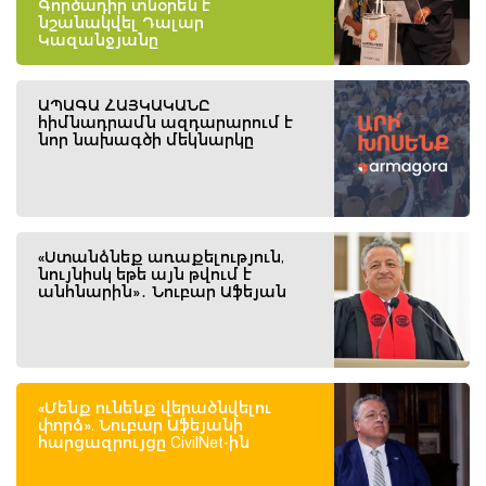
Գործադիր տնօրեն է
նշանակվել Դալար
Կազանջյանը
ԱՊԱԳԱ ՀԱՅԿԱԿԱՆԸ
հիմնադրամն ազդարարում է
նոր նախագծի մեկնարկը
«Ստանձնեք առաքելություն,
նույնիսկ եթե այն թվում է
անհնարին»․ Նուբար Աֆեյան
«Մենք ունենք վերածնվելու
փորձ». Նուբար Աֆեյանի
հարցազրույցը CivilNet-ին