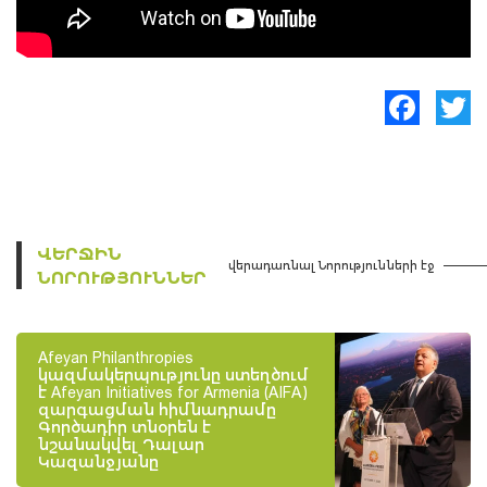
Facebook
Twitte
ՎԵՐՋԻՆ
վերադառնալ Նորությունների էջ
ՆՈՐՈՒԹՅՈՒՆՆԵՐ
Afeyan Philanthropies
կազմակերպությունը ստեղծում
է Afeyan Initiatives for Armenia (AIFA)
զարգացման հիմնադրամը
Գործադիր տնօրեն է
նշանակվել Դալար
Կազանջյանը