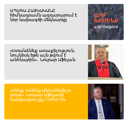
ԱՊԱԳԱ ՀԱՅԿԱԿԱՆԸ
հիմնադրամն ազդարարում է
նոր նախագծի մեկնարկը
«Ստանձնեք առաքելություն,
նույնիսկ եթե այն թվում է
անհնարին»․ Նուբար Աֆեյան
«Մենք ունենք վերածնվելու
փորձ». Նուբար Աֆեյանի
հարցազրույցը CivilNet-ին