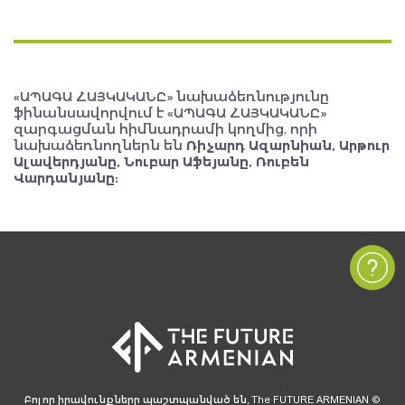
«ԱՊԱԳԱ ՀԱՅԿԱԿԱՆԸ» նախաձեռնությունը
ֆինանսավորվում է «ԱՊԱԳԱ ՀԱՅԿԱԿԱՆԸ»
զարգացման հիմնադրամի կողմից, որի
նախաձեռնողներն են
Ռիչարդ Ազարնիան, Արթուր
Ալավերդյանը, Նուբար Աֆեյանը, Ռուբեն
Վարդանյանը:
Բոլոր իրավունքները պաշտպանված են, The FUTURE ARMENIAN ©