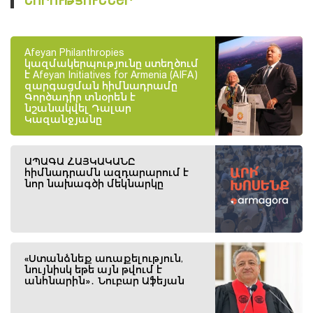
ՆՈՐՈՒԹՅՈՒՆՆԵՐ
Afeyan Philanthropies
կազմակերպությունը ստեղծում
է Afeyan Initiatives for Armenia (AIFA)
զարգացման հիմնադրամը
Գործադիր տնօրեն է
նշանակվել Դալար
Կազանջյանը
ԱՊԱԳԱ ՀԱՅԿԱԿԱՆԸ
հիմնադրամն ազդարարում է
նոր նախագծի մեկնարկը
«Ստանձնեք առաքելություն,
նույնիսկ եթե այն թվում է
անհնարին»․ Նուբար Աֆեյան