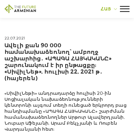
ՀԱՅ
22.07.2021
Ավելի քան 90 000
համանախաձեռնող՝ ամբողջ
աշխարհից․ «ԱՊԱԳԱ ՀԱՅԿԱԿԱՆԸ»
շարունակում է իր ընթացքը:
«ՍիվիլՆեթ», հուլիսի 22, 2021 թ․
(հայերեն)
«ՍիվիլՆեթի» անդրադարձը հուլիսի 20-ին
Սոցիալական նախաձեռնությունների
կենտրոնի այգում տեղի ունեցած երկրորդ բաց
հանդիպմանը «ԱՊԱԳԱ ՀԱՅԿԱԿԱՆԸ» շարժման
համանախաձեռնողներ Արթուր Ալավերդյանի,
Նուբար Աֆեյանի, Արամ Բեկչյանի և Ռուբեն
Վարդանյանի հետ։