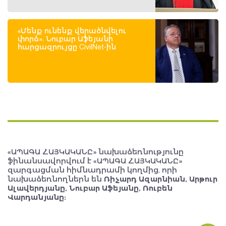
«Մենք ունենք վերածնվելու
փորձ». Նուբար Աֆեյանի
հարցազրույցը CivilNet-ին
«ԱՊԱԳԱ ՀԱՅԿԱԿԱՆԸ» նախաձեռնությունը
ֆինանսավորվում է «ԱՊԱԳԱ ՀԱՅԿԱԿԱՆԸ»
զարգացման հիմնադրամի կողմից, որի
նախաձեռնողներն են
Ռիչարդ Ազարնիան, Արթուր
Ալավերդյանը, Նուբար Աֆեյանը, Ռուբեն
Վարդանյանը: