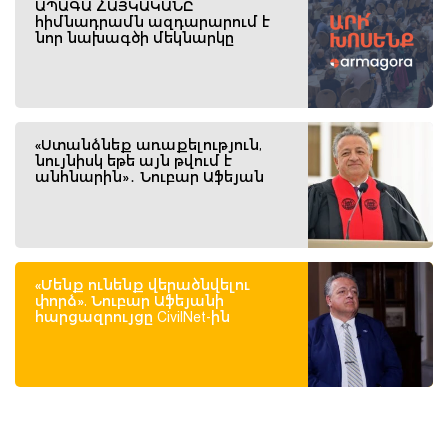
ԱՊԱԳԱ ՀԱՅԿԱԿԱՆԸ
հիմնադրամն ազդարարում է
նոր նախագծի մեկնարկը
«Ստանձնեք առաքելություն,
նույնիսկ եթե այն թվում է
անհնարին»․ Նուբար Աֆեյան
«Մենք ունենք վերածնվելու
փորձ». Նուբար Աֆեյանի
հարցազրույցը CivilNet-ին