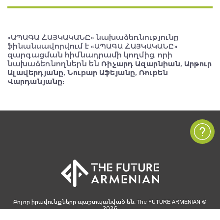
«ԱՊԱԳԱ ՀԱՅԿԱԿԱՆԸ» նախաձեռնությունը
ֆինանսավորվում է «ԱՊԱԳԱ ՀԱՅԿԱԿԱՆԸ»
զարգացման հիմնադրամի կողմից, որի
նախաձեռնողներն են
Ռիչարդ Ազարնիան, Արթուր
Ալավերդյանը, Նուբար Աֆեյանը, Ռուբեն
Վարդանյանը:
Բոլոր իրավունքները պաշտպանված են, The FUTURE ARMENIAN ©
2026