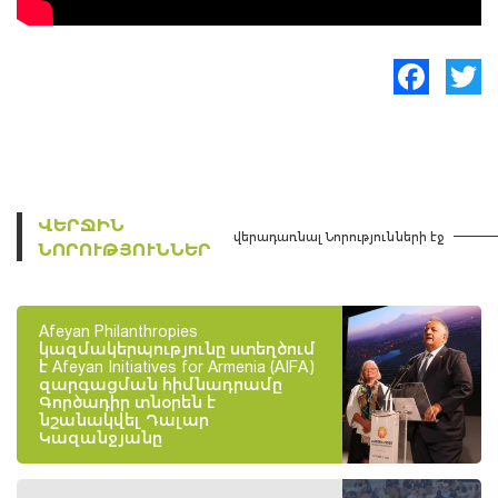
Facebook
Twitte
ՎԵՐՋԻՆ
վերադառնալ Նորությունների էջ
ՆՈՐՈՒԹՅՈՒՆՆԵՐ
Afeyan Philanthropies
կազմակերպությունը ստեղծում
է Afeyan Initiatives for Armenia (AIFA)
զարգացման հիմնադրամը
Գործադիր տնօրեն է
նշանակվել Դալար
Կազանջյանը