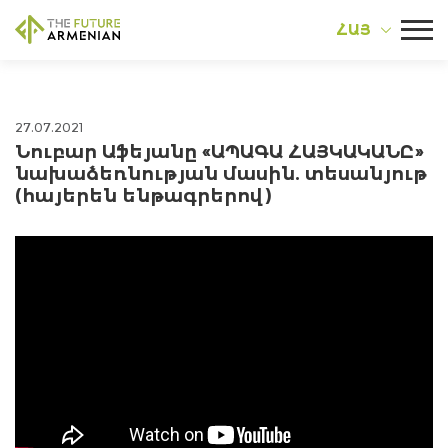
ՀԱՅ
27.07.2021
Նուբար Աֆեյանը «ԱՊԱԳԱ ՀԱՅԿԱԿԱՆԸ»
նախաձեռնության մասին. տեսանյութ
(հայերեն ենթագրերով)