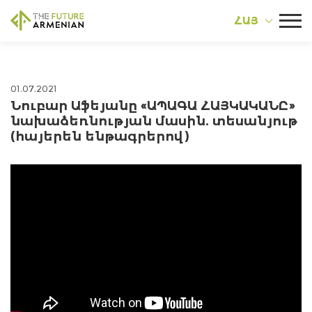
ՀԱՅ
01.07.2021
Նուբար Աֆեյանը «ԱՊԱԳԱ ՀԱՅԿԱԿԱՆԸ»
նախաձեռնության մասին. տեսանյութ
(հայերեն ենթագրերով)