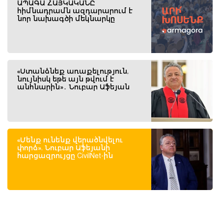
ԱՊԱԳԱ ՀԱՅԿԱԿԱՆԸ
հիմնադրամն ազդարարում է
նոր նախագծի մեկնարկը
«Ստանձնեք առաքելություն,
նույնիսկ եթե այն թվում է
անհնարին»․ Նուբար Աֆեյան
«Մենք ունենք վերածնվելու
փորձ». Նուբար Աֆեյանի
հարցազրույցը CivilNet-ին