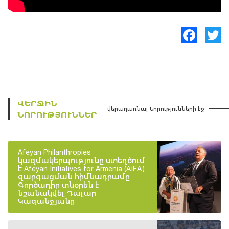
Facebook
Twitte
ՎԵՐՋԻՆ
վերադառնալ Նորությունների էջ
ՆՈՐՈՒԹՅՈՒՆՆԵՐ
Afeyan Philanthropies
կազմակերպությունը ստեղծում
է Afeyan Initiatives for Armenia (AIFA)
զարգացման հիմնադրամը
Գործադիր տնօրեն է
նշանակվել Դալար
Կազանջյանը