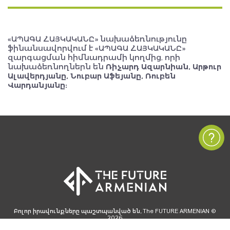
«ԱՊԱԳԱ ՀԱՅԿԱԿԱՆԸ» նախաձեռնությունը
ֆինանսավորվում է «ԱՊԱԳԱ ՀԱՅԿԱԿԱՆԸ»
զարգացման հիմնադրամի կողմից, որի
նախաձեռնողներն են
Ռիչարդ Ազարնիան, Արթուր
Ալավերդյանը, Նուբար Աֆեյանը, Ռուբեն
Վարդանյանը:
Բոլոր իրավունքները պաշտպանված են, The FUTURE ARMENIAN ©
2026