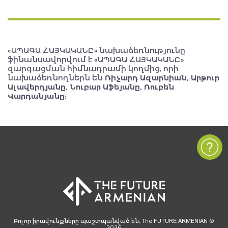
«ԱՊԱԳԱ ՀԱՅԿԱԿԱՆԸ» նախաձեռնությունը
ֆինանսավորվում է «ԱՊԱԳԱ ՀԱՅԿԱԿԱՆԸ»
զարգացման հիմնադրամի կողմից, որի
նախաձեռնողներն են
Ռիչարդ Ազարնիան, Արթուր
Ալավերդյանը, Նուբար Աֆեյանը, Ռուբեն
Վարդանյանը:
Բոլոր իրավունքները պաշտպանված են, The FUTURE ARMENIAN ©
2026