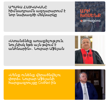
ԱՊԱԳԱ ՀԱՅԿԱԿԱՆԸ
հիմնադրամն ազդարարում է
նոր նախագծի մեկնարկը
«Ստանձնեք առաքելություն,
նույնիսկ եթե այն թվում է
անհնարին»․ Նուբար Աֆեյան
«Մենք ունենք վերածնվելու
փորձ». Նուբար Աֆեյանի
հարցազրույցը CivilNet-ին