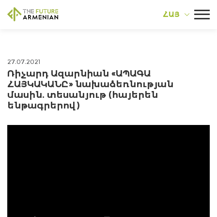
ՀԱՅ
27.07.2021
Ռիչարդ Ազարնիան «ԱՊԱԳԱ
ՀԱՅԿԱԿԱՆԸ» նախաձեռնության
մասին. տեսանյութ (հայերեն
ենթագրերով)