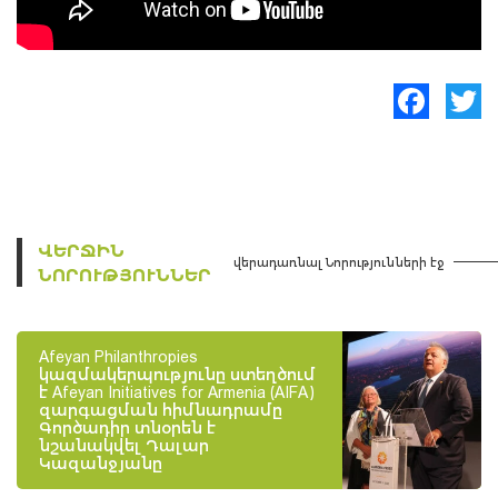
Facebook
Twitte
ՎԵՐՋԻՆ
վերադառնալ Նորությունների էջ
ՆՈՐՈՒԹՅՈՒՆՆԵՐ
Afeyan Philanthropies
կազմակերպությունը ստեղծում
է Afeyan Initiatives for Armenia (AIFA)
զարգացման հիմնադրամը
Գործադիր տնօրեն է
նշանակվել Դալար
Կազանջյանը