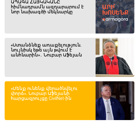
ԱՊԱԳԱ ՀԱՅԿԱԿԱՆԸ
հիմնադրամն ազդարարում է
նոր նախագծի մեկնարկը
«Ստանձնեք առաքելություն,
նույնիսկ եթե այն թվում է
անհնարին»․ Նուբար Աֆեյան
«Մենք ունենք վերածնվելու
փորձ». Նուբար Աֆեյանի
հարցազրույցը CivilNet-ին