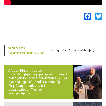
Facebook
Twitte
ՎԵՐՋԻՆ
վերադառնալ Նորությունների էջ
ՆՈՐՈՒԹՅՈՒՆՆԵՐ
Afeyan Philanthropies
կազմակերպությունը ստեղծում
է Afeyan Initiatives for Armenia (AIFA)
զարգացման հիմնադրամը
Գործադիր տնօրեն է
նշանակվել Դալար
Կազանջյանը