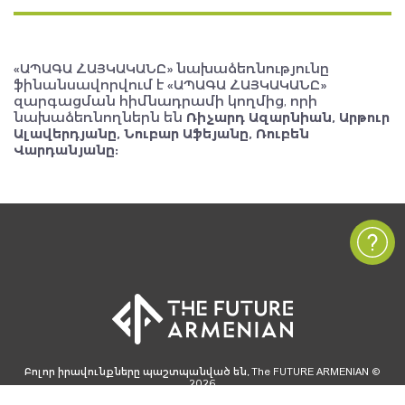
«ԱՊԱԳԱ ՀԱՅԿԱԿԱՆԸ» նախաձեռնությունը
ֆինանսավորվում է «ԱՊԱԳԱ ՀԱՅԿԱԿԱՆԸ»
զարգացման հիմնադրամի կողմից, որի
նախաձեռնողներն են
Ռիչարդ Ազարնիան, Արթուր
Ալավերդյանը, Նուբար Աֆեյանը, Ռուբեն
Վարդանյանը:
Բոլոր իրավունքները պաշտպանված են, The FUTURE ARMENIAN ©
2026