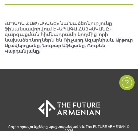
«ԱՊԱԳԱ ՀԱՅԿԱԿԱՆԸ» նախաձեռնությունը
ֆինանսավորվում է «ԱՊԱԳԱ ՀԱՅԿԱԿԱՆԸ»
զարգացման հիմնադրամի կողմից, որի
նախաձեռնողներն են
Ռիչարդ Ազարնիան, Արթուր
Ալավերդյանը, Նուբար Աֆեյանը, Ռուբեն
Վարդանյանը:
Բոլոր իրավունքները պաշտպանված են, The FUTURE ARMENIAN ©
2026