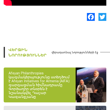
Facebook
Twitte
ՎԵՐՋԻՆ
վերադառնալ Նորությունների էջ
ՆՈՐՈՒԹՅՈՒՆՆԵՐ
Afeyan Philanthropies
կազմակերպությունը ստեղծում
է Afeyan Initiatives for Armenia (AIFA)
զարգացման հիմնադրամը
Գործադիր տնօրեն է
նշանակվել Դալար
Կազանջյանը