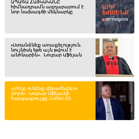
ԱՊԱԳԱ ՀԱՅԿԱԿԱՆԸ
հիմնադրամն ազդարարում է
նոր նախագծի մեկնարկը
«Ստանձնեք առաքելություն,
նույնիսկ եթե այն թվում է
անհնարին»․ Նուբար Աֆեյան
«Մենք ունենք վերածնվելու
փորձ». Նուբար Աֆեյանի
հարցազրույցը CivilNet-ին