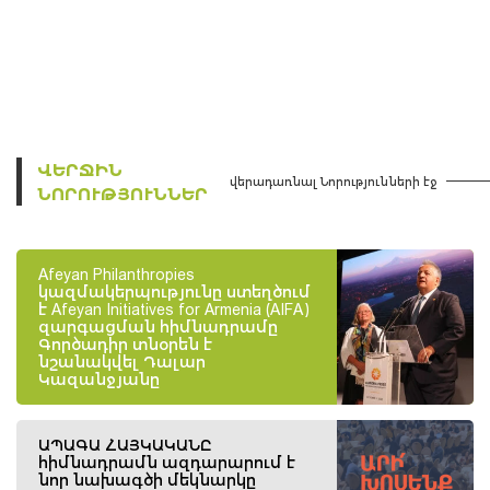
Facebook
Twitte
ՎԵՐՋԻՆ
վերադառնալ Նորությունների էջ
ՆՈՐՈՒԹՅՈՒՆՆԵՐ
Afeyan Philanthropies
կազմակերպությունը ստեղծում
է Afeyan Initiatives for Armenia (AIFA)
զարգացման հիմնադրամը
Գործադիր տնօրեն է
նշանակվել Դալար
Կազանջյանը
ԱՊԱԳԱ ՀԱՅԿԱԿԱՆԸ
հիմնադրամն ազդարարում է
նոր նախագծի մեկնարկը