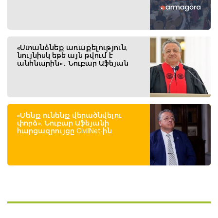
«Ստանձնեք առաքելություն,
նույնիսկ եթե այն թվում է
անհնարին»․ Նուբար Աֆեյան
«Մենք ունենք վերածնվելու
փորձ». Նուբար Աֆեյանի
հարցազրույցը CivilNet-ին