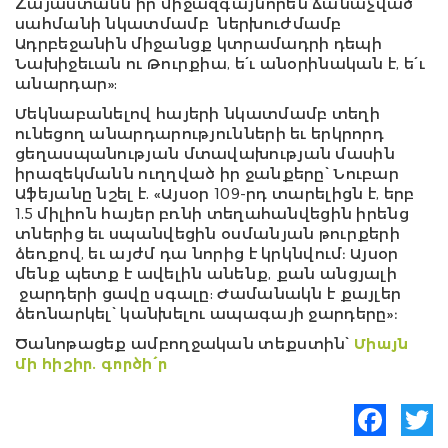
Հայաստանն իր միջազգայնորեն ճանաչված
սահմանի նկատմամբ ներխուժմամբ
Ադրբեջանին միջանցք կտրամադրի դեպի
Նախիջեւան ու Թուրքիա, ե՛ւ անօրինական է, ե՛ւ
անարդար»:
Մեկնաբանելով հայերի նկատմամբ տեղի
ունեցող անարդարությունների եւ երկրորդ
ցեղասպանության մտավախության մասին
իրազեկմանն ուղղված իր ջանքերը՝ Նուբար
Աֆեյանը նշել է. «Այսօր 109-րդ տարելիցն է, երբ
1.5 միլիոն հայեր բռնի տեղահանվեցին իրենց
տներից եւ սպանվեցին օսմանյան թուրքերի
ձեռքով, եւ այժմ դա նորից է կրկնվում։ Այսօր
մենք պետք է ավելին անենք, քան անցյալի
ջարդերի ցավը սգալը: Ժամանակն է քայլեր
ձեռնարկել՝ կանխելու ապագայի ջարդերը»։
Ծանոթացեք ամբողջական տեքստին՝
Միայն
մի հիշիր.
գ
ործի՛ր