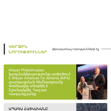
ՎԵՐՋԻՆ
վերադառնալ Նորությունների էջ
ՆՈՐՈՒԹՅՈՒՆՆԵՐ
Afeyan Philanthropies
կազմակերպությունը ստեղծում
է Afeyan Initiatives for Armenia (AIFA)
զարգացման հիմնադրամը
Գործադիր տնօրեն է
նշանակվել Դալար
Կազանջյանը
ԱՊԱԳԱ ՀԱՅԿԱԿԱՆԸ