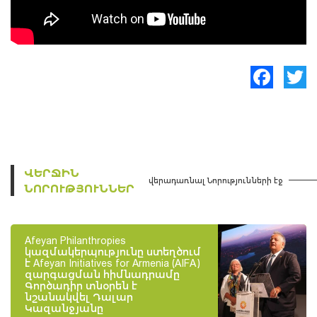
Facebook
Twitte
ՎԵՐՋԻՆ
վերադառնալ Նորությունների էջ
ՆՈՐՈՒԹՅՈՒՆՆԵՐ
Afeyan Philanthropies
կազմակերպությունը ստեղծում
է Afeyan Initiatives for Armenia (AIFA)
զարգացման հիմնադրամը
Գործադիր տնօրեն է
նշանակվել Դալար
Կազանջյանը