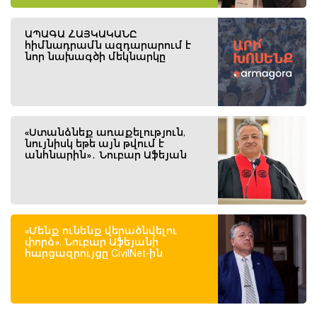
ԱՊԱԳԱ ՀԱՅԿԱԿԱՆԸ
հիմնադրամն ազդարարում է
նոր նախագծի մեկնարկը
«Ստանձնեք առաքելություն,
նույնիսկ եթե այն թվում է
անհնարին»․ Նուբար Աֆեյան
«Մենք ունենք վերածնվելու
փորձ». Նուբար Աֆեյանի
հարցազրույցը CivilNet-ին