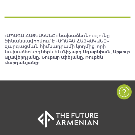
«ԱՊԱԳԱ ՀԱՅԿԱԿԱՆԸ» նախաձեռնությունը
ֆինանսավորվում է «ԱՊԱԳԱ ՀԱՅԿԱԿԱՆԸ»
զարգացման հիմնադրամի կողմից, որի
նախաձեռնողներն են
Ռիչարդ Ազարնիան, Արթուր
Ալավերդյանը, Նուբար Աֆեյանը, Ռուբեն
Վարդանյանը: