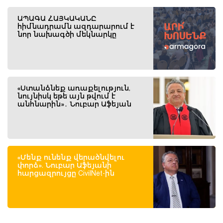
ԱՊԱԳԱ ՀԱՅԿԱԿԱՆԸ
հիմնադրամն ազդարարում է
նոր նախագծի մեկնարկը
«Ստանձնեք առաքելություն,
նույնիսկ եթե այն թվում է
անհնարին»․ Նուբար Աֆեյան
«Մենք ունենք վերածնվելու
փորձ». Նուբար Աֆեյանի
հարցազրույցը CivilNet-ին