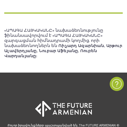
«ԱՊԱԳԱ ՀԱՅԿԱԿԱՆԸ» նախաձեռնությունը
ֆինանսավորվում է «ԱՊԱԳԱ ՀԱՅԿԱԿԱՆԸ»
զարգացման հիմնադրամի կողմից, որի
նախաձեռնողներն են
Ռիչարդ Ազարնիան, Արթուր
Ալավերդյանը, Նուբար Աֆեյանը, Ռուբեն
Վարդանյանը:
Բոլոր իրավունքները պաշտպանված են, The FUTURE ARMENIAN ©