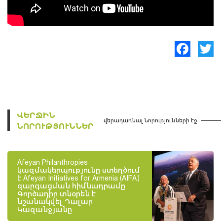
Facebook
Twitte
ՎԵՐՋԻՆ
վերադառնալ Նորությունների էջ
ՆՈՐՈՒԹՅՈՒՆՆԵՐ
Afeyan Philanthropies
կազմակերպությունը ստեղծում
է Afeyan Initiatives for Armenia (AIFA)
զարգացման հիմնադրամը
Գործադիր տնօրեն է
նշանակվել Դալար
Կազանջյանը